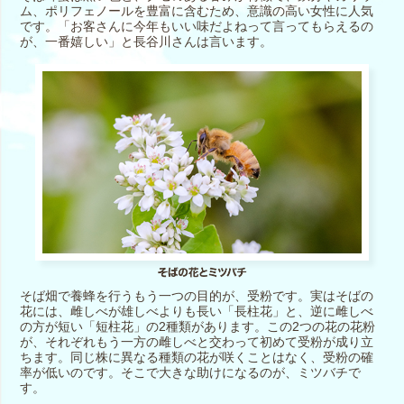
ム、ポリフェノールを豊富に含むため、意識の高い女性に人気
です。「お客さんに今年もいい味だよねって言ってもらえるの
が、一番嬉しい」と長谷川さんは言います。
そば畑で養蜂を行うもう一つの目的が、受粉です。実はそばの
花には、雌しべが雄しべよりも長い「長柱花」と、逆に雌しべ
の方が短い「短柱花」の2種類があります。この2つの花の花粉
が、それぞれもう一方の雌しべと交わって初めて受粉が成り立
ちます。同じ株に異なる種類の花が咲くことはなく、受粉の確
率が低いのです。そこで大きな助けになるのが、ミツバチで
す。