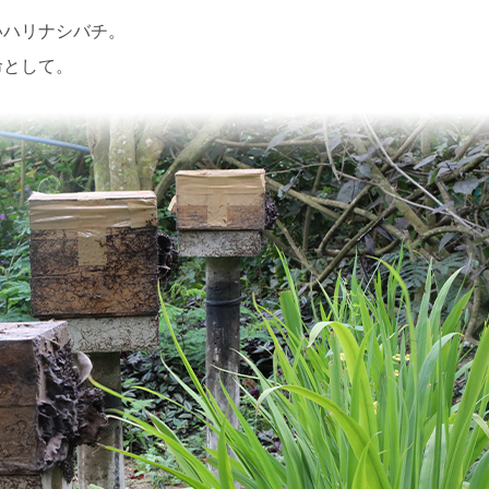
いハリナシバチ。
命として。