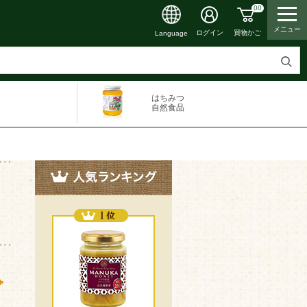
00
メニュー
ログイン
買物かご
Language
検
索
はちみつ
す
自然食品
る