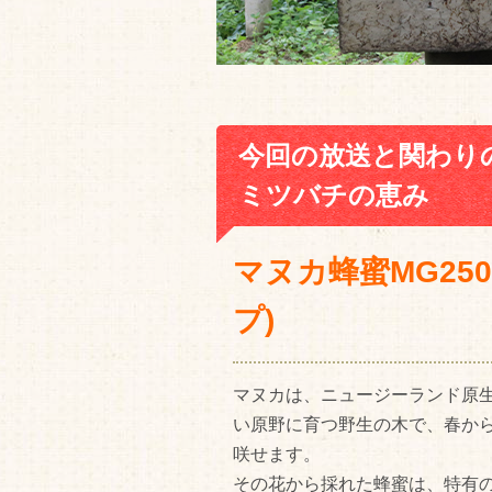
今回の放送と関わり
ミツバチの恵み
マヌカ蜂蜜MG25
プ)
マヌカは、ニュージーランド原
い原野に育つ野生の木で、春か
咲せます。
その花から採れた蜂蜜は、特有