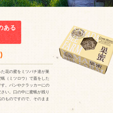
のある
)
った花の蜜をミツバチ達が巣
蜜蝋（ミツロウ）で蓋をした
です。パンやクラッカーにの
ださい。口の中に蜜蝋が残り
然のものですので、そのまま
。