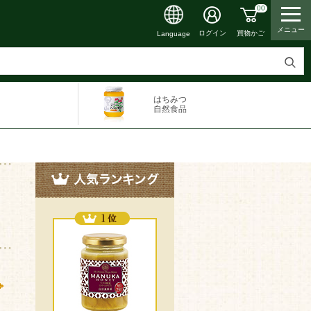
00
メニュー
ログイン
買物かご
Language
検
索
はちみつ
す
自然食品
る