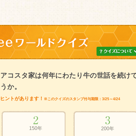
アコスタ家は何年にわたり牛の世話を続け
ょうか。
ヒントがあります！
※このクイズのスタンプ付与期限：3/25～4/24
150年
200年