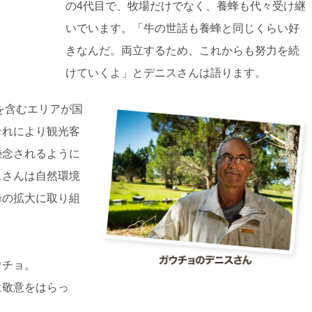
の4代目で、牧場だけでなく、養蜂も代々受け継
いでいます。「牛の世話も養蜂と同じくらい好
きなんだ。両立するため、これからも努力を続
けていくよ」とデニスさんは語ります。
場を含むエリアが国
それにより観光客
懸念されるように
スさんは自然環境
蜂の拡大に取り組
ウチョ。
に敬意をはらっ