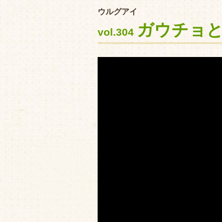
ウルグアイ
ガウチョと
vol.304