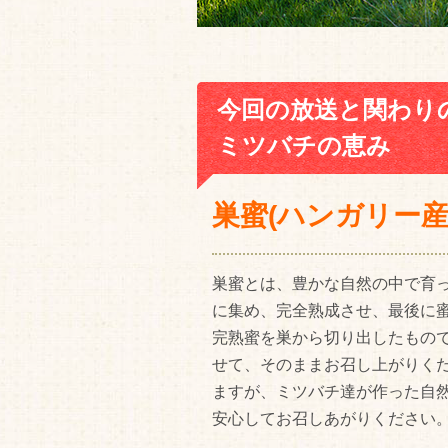
今回の放送と関わり
ミツバチの恵み
巣蜜(ハンガリー産
巣蜜とは、豊かな自然の中で育
に集め、完全熟成させ、最後に
完熟蜜を巣から切り出したもの
せて、そのままお召し上がりく
ますが、ミツバチ達が作った自
安心してお召しあがりください