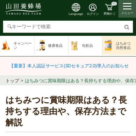
00
メニュー
買物かご
ログイン
Language
検
索
キャンペー
はちみつ
健康食品
化粧品
す
ン
自然食品
る
【重要】本人認証サービス(3Dセキュア2.0)導入のお知らせ
トップ
はちみつに賞味期限はある？長持ちする理由や、保存
はちみつに賞味期限はある？長
持ちする理由や、保存方法まで
解説