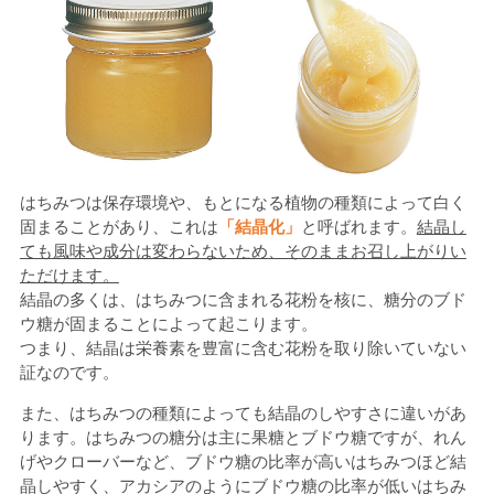
はちみつは保存環境や、もとになる植物の種類によって白く
固まることがあり、これは
「結晶化」
と呼ばれます。
結晶し
ても風味や成分は変わらないため、そのままお召し上がりい
ただけます。
結晶の多くは、はちみつに含まれる花粉を核に、糖分のブド
ウ糖が固まることによって起こります。
つまり、結晶は栄養素を豊富に含む花粉を取り除いていない
証なのです。
また、はちみつの種類によっても結晶のしやすさに違いがあ
ります。はちみつの糖分は主に果糖とブドウ糖ですが、れん
げやクローバーなど、ブドウ糖の比率が高いはちみつほど結
晶しやすく、アカシアのようにブドウ糖の比率が低いはちみ