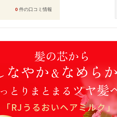
0
件の口コミ情報
髪の芯から
しなやか
なめら
＆
ツヤ髪
っとりまとまる
「RJうるおいヘアミルク」