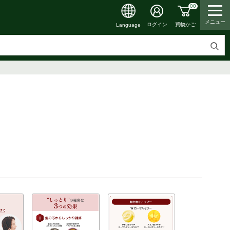
00
メニュー
買物かご
ログイン
Language
検
索
す
る