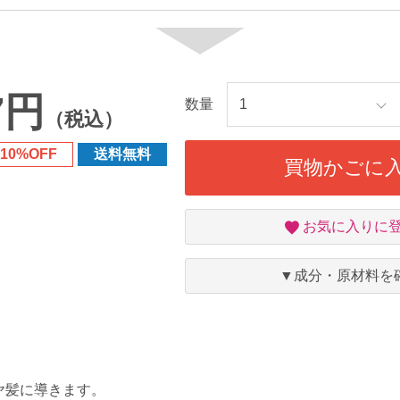
7円
数量
（税込）
10%OFF
送料無料
買物かごに
お
お気に入りに
気
に
入
▼成分・原材料を
り
ヤ髪に導きます。