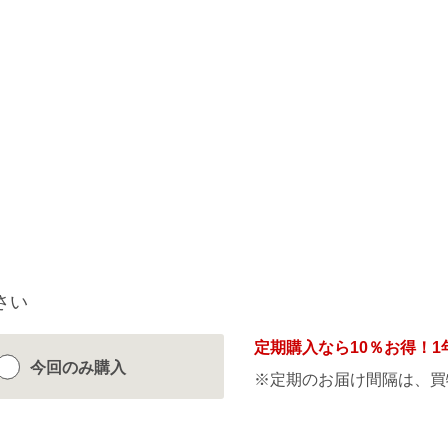
さい
定期購入なら
10％
お得！1
今回のみ
購入
※定期のお届け間隔は、買