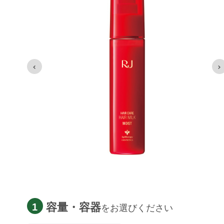
容量・容器
1
をお選びください