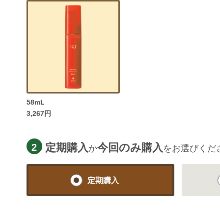
58mL
3,267円
定期購入
今回のみ購入
2
か
をお選びくだ
定期購入