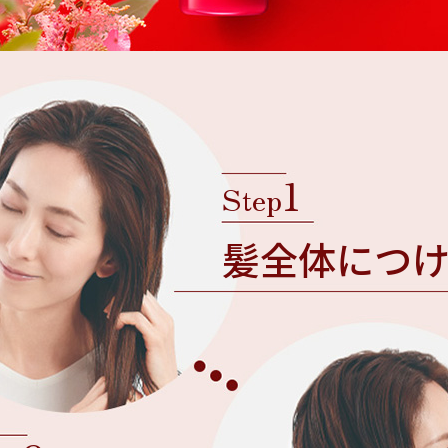
1
Step
髪全体につ