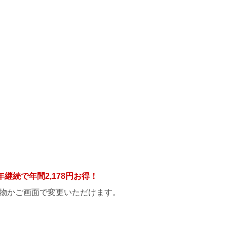
年継続で年間
2,178円
お得！
物かご画面で変更いただけます。