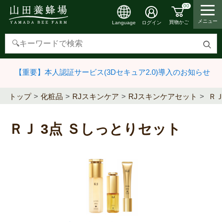
00
メニュー
買物かご
ログイン
Language
検
索
【重要】本人認証サービス(3Dセキュア2.0)導入のお知らせ
す
る
トップ
化粧品
RJスキンケア
RJスキンケアセット
ＲＪ
ＲＪ 3点 Ｓしっとりセット