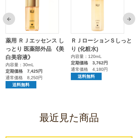
前
次
り
薬用 ＲＪエッセンス し
ＲＪローションＳしっと
っとり 医薬部外品 《美
り (化粧水)
内容量：120mL
白美容液》
定期価格 3,762円
内容量：30mL
通常価格 4,180円
定期価格 7,425円
送料無料
通常価格 8,250円
送料無料
最近見た商品