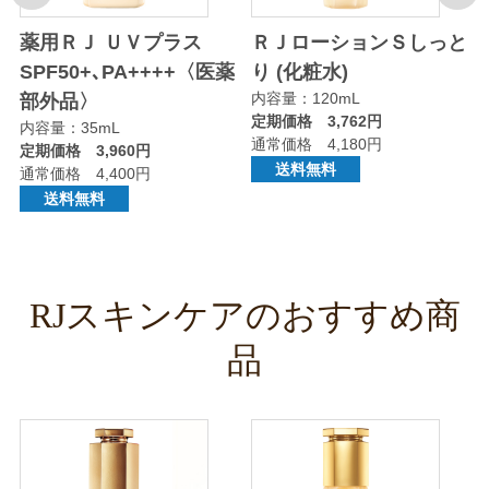
り
薬用ＲＪ ＵＶプラス
ＲＪローションＳしっと
SPF50+､PA++++〈医薬
り (化粧水)
内容量：120mL
部外品〉
定期価格 3,762円
内容量：35mL
通常価格 4,180円
定期価格 3,960円
送料無料
通常価格 4,400円
送料無料
RJスキンケアのおすすめ商
品