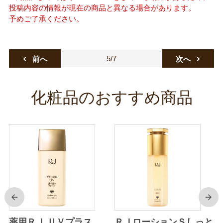
投稿内容の情報が現在の商品と異なる場合があります。
予めご了承ください。
5/7
前へ
次へ
化粧品のおすすめ商品
前
次
り
薬用ＲＪ ＵＶプラス
ＲＪローションＳしっと