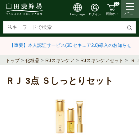
00
メニュー
買物かご
ログイン
Language
検
索
【重要】本人認証サービス(3Dセキュア2.0)導入のお知らせ
す
る
トップ
化粧品
RJスキンケア
RJスキンケアセット
ＲＪ
ＲＪ 3点 Ｓしっとりセット