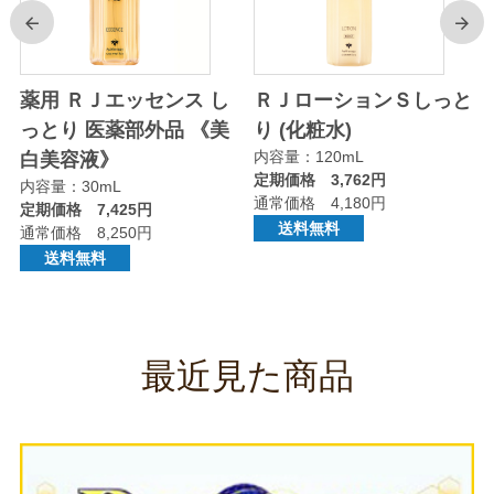
前
次
り
薬用 ＲＪエッセンス し
ＲＪローションＳしっと
っとり 医薬部外品 《美
り (化粧水)
内容量：120mL
白美容液》
定期価格 3,762円
内容量：30mL
通常価格 4,180円
定期価格 7,425円
送料無料
通常価格 8,250円
送料無料
最近見た商品