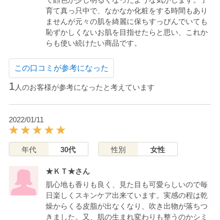
育て真っ只中で、なかなか化粧をする時間もあり
ませんが元々の肌を綺麗に保ちすっぴんでいても
恥ずかしくないお肌を目指せたらと思い、これか
らも使い続けたい商品です。
この口コミが参考になった
1
人のお客様が参考になったと考えています
2022/01/11
年代
30代
性別
女性
★ＫＴ★さん
肌心地も香りも良く、見た目も可愛らしいので毎
日楽しくスキンケア出来ています。実感の程は乾
燥からくる皮脂が出なくなり、吹き出物が落ちつ
きました。又、肌の生まれ変わりも整うのかシミ