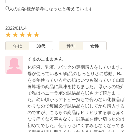
0
人のお客様が参考になったと考えています
2022/01/14
年代
30代
性別
女性
くまのこままさん
化粧液、乳液、パックの定期購入をしています。
母が使っているRJ商品のしっとりさに感動、RJ
を長年使っている母の肌はいつも潤っていて山田
養蜂場の商品に興味を持ちました。母からの紹介
で私はハニーラボの試供品を試させて頂きまし
た。幼い頃からアトピー持ちで合わない化粧品ば
かりなので毎回必ず試供品を試してから購入する
のですが、こちらの商品はヒリヒリする事も赤く
なり痒くなる事もなく、試供品を使い切ったのは
初めてでした。使ううちにくすみもなくなってき
て顔色が少し明るくなったような気がします。子