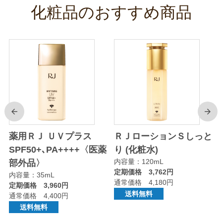
化粧品のおすすめ商品
前
次
り
薬用ＲＪ ＵＶプラス
ＲＪローションＳしっと
SPF50+､PA++++〈医薬
り (化粧水)
内容量：120mL
部外品〉
定期価格 3,762円
内容量：35mL
通常価格 4,180円
定期価格 3,960円
送料無料
通常価格 4,400円
送料無料