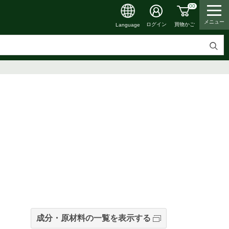
00
メニュー
買物かご
ログイン
Language
検
索
す
る
成分・原材料の一覧を表示する