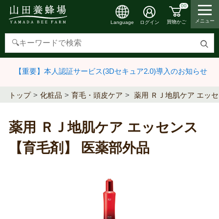
00
メニュー
買物かご
ログイン
Language
検
索
【重要】本人認証サービス(3Dセキュア2.0)導入のお知らせ
す
る
トップ
化粧品
育毛・頭皮ケア
薬用 ＲＪ地肌ケア エッ
薬用 ＲＪ地肌ケア エッセンス
【育毛剤】 医薬部外品