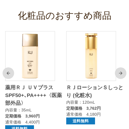
化粧品のおすすめ商品
前
次
り
薬用ＲＪ ＵＶプラス
ＲＪローションＳしっと
SPF50+､PA++++〈医薬
り (化粧水)
内容量：120mL
部外品〉
定期価格 3,762円
内容量：35mL
通常価格 4,180円
定期価格 3,960円
送料無料
通常価格 4,400円
送料無料