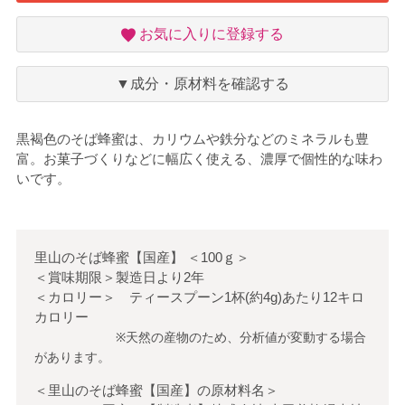
お
お気に入りに登録する
気
に
入
▼成分・原材料を確認する
り
黒褐色のそば蜂蜜は、カリウムや鉄分などのミネラルも豊
富。お菓子づくりなどに幅広く使える、濃厚で個性的な味わ
いです。
里山のそば蜂蜜【国産】
＜
100ｇ
＞
＜賞味期限＞製造日より2年
＜カロリー＞ ティースプーン1杯(約4g)あたり12キロ
カロリー
※天然の産物のため、分析値が変動する場合
があります。
＜里山のそば蜂蜜【国産】の原材料名＞