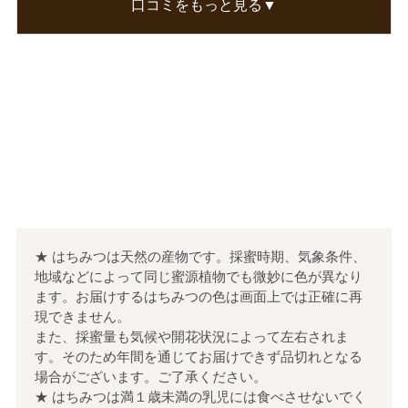
口コミをもっと見る▼
このような蜂蜜が存在すると言う事に驚きまし
た！早速頼みました
この口コミが参考になった
0
人のお客様が参考になったと考えています
★ はちみつは天然の産物です。採蜜時期、気象条件、
地域などによって同じ蜜源植物でも微妙に色が異なり
ます。お届けするはちみつの色は画面上では正確に再
現できません。
また、採蜜量も気候や開花状況によって左右されま
す。そのため年間を通じてお届けできず品切れとなる
場合がございます。ご了承ください。
★ はちみつは満１歳未満の乳児には食べさせないでく