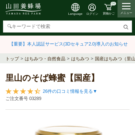
00
メニュー
買物かご
ログイン
Language
検
索
【重要】本人認証サービス(3Dセキュア2.0)導入のお知らせ
す
る
トップ
はちみつ・自然食品
はちみつ
国産はちみつ（里
里山のそば蜂蜜【国産】
26件の口コミ情報を見る▼
ご注文番号
03289