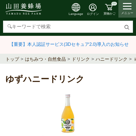
00
メニュー
買物かご
ログイン
Language
検
索
【重要】本人認証サービス(3Dセキュア2.0)導入のお知らせ
す
る
トップ
はちみつ・自然食品
ドリンク
ハニードリンク
ゆずハニードリンク