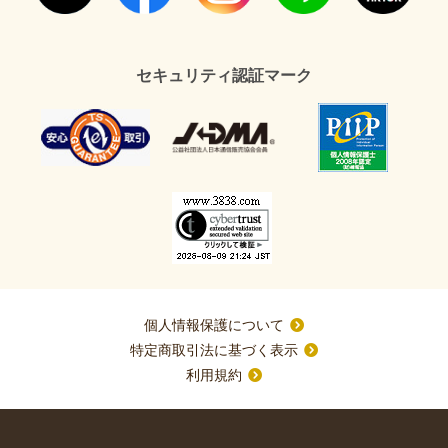
セキュリティ認証マーク
個人情報保護について
特定商取引法に基づく表示
利用規約