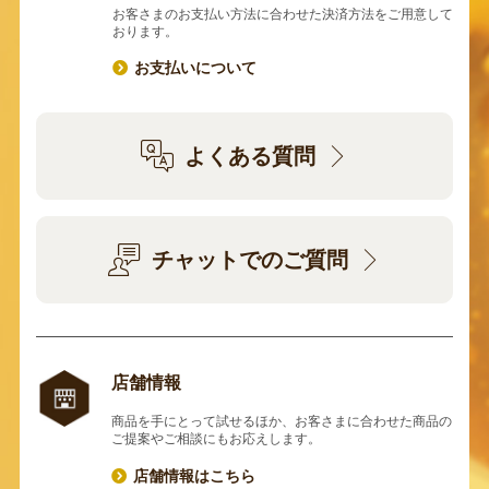
お客さまのお支払い方法に合わせた決済方法をご用意して
おります。
お支払いについて
よくある質問
チャットでのご質問
店舗情報
商品を手にとって試せるほか、お客さまに合わせた商品の
ご提案やご相談にもお応えします。
店舗情報はこちら