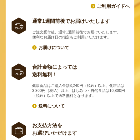
ご利用ガイドへ
通常1週間前後でお届けいたします
ご注文受付後、通常1週間前後でお届けいたします。
便利なお届け日の指定もご利用いただけます。
お届けについて
合計金額によっては
送料無料！
健康食品はご購入金額3,240円（税込）以上、化粧品は
3,300円（税込）以上、はちみつ・自然食品は10,800円
（税込）以上で送料無料となります。
送料について
お支払方法を
お選びいただけます