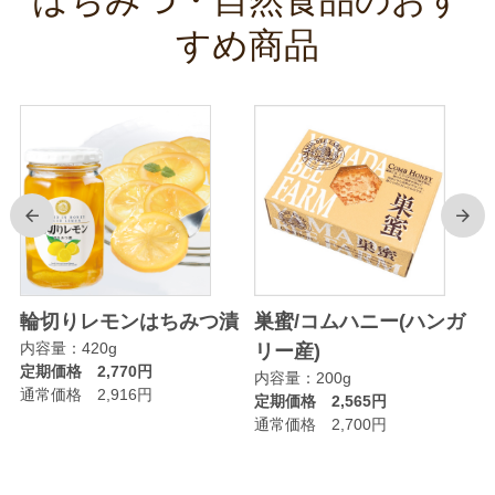
すめ商品
前
次
輪切りレモンはちみつ漬
巣蜜/コムハニー(ハンガ
内容量：420g
リー産)
定期価格 2,770円
内容量：200g
通常価格 2,916円
定期価格 2,565円
通常価格 2,700円