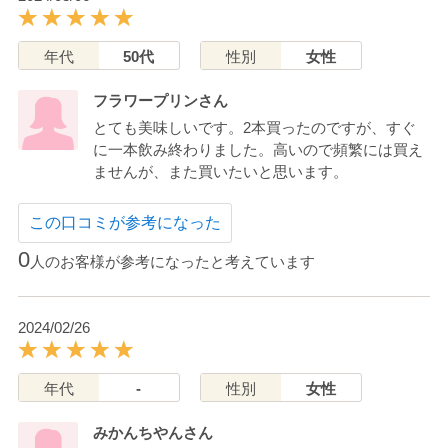
年代
50代
性別
女性
フラワープリンさん
とても美味しいです。2本買ったのですが、すぐ
に一本飲み終わりました。高いので頻繁には買え
ませんが、また買いたいと思います。
この口コミが参考になった
0
人のお客様が参考になったと考えています
2024/02/26
年代
-
性別
女性
みかんちやんさん