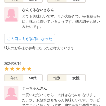
なんくるないささん
とても美味しいです。母が大好きで、毎晩寝る時
に、枕元に置いているようです。朝の調子も良い
みたいです。
この口コミが参考になった
0
人のお客様が参考になったと考えています
2024/08/16
年代
50代
性別
女性
ぐーちゃんさん
一度いただいてから、大好きなものになりまし
た。水、炭酸水はもちろん美味しいです。カルピ
スのように使っています。中でも私は牛乳で割っ