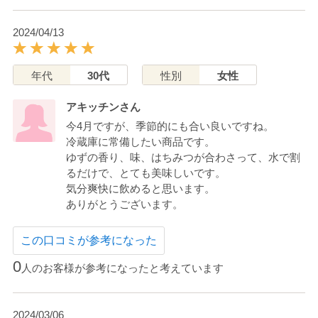
2024/04/13
年代
30代
性別
女性
アキッチンさん
今4月ですが、季節的にも合い良いですね。
冷蔵庫に常備したい商品です。
ゆずの香り、味、はちみつが合わさって、水で割
るだけで、とても美味しいです。
気分爽快に飲めると思います。
ありがとうございます。
この口コミが参考になった
0
人のお客様が参考になったと考えています
2024/03/06