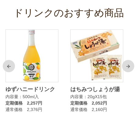
ドリンクのおすすめ商品
前
次
カ
ゆずハニードリンク
はちみつしょうが湯
内容量：500ml入
内容量：20gX15包
定期価格 2,257円
定期価格 2,052円
通常価格 2,376円
通常価格 2,160円