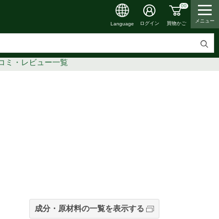
00
メニュー
買物かご
ログイン
Language
検
コミ・レビュー一覧
索
す
る
成分・原材料の一覧を表示する