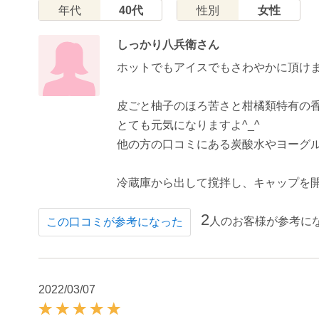
年代
40代
性別
女性
しっかり八兵衛さん
ホットでもアイスでもさわやかに頂け
皮ごと柚子のほろ苦さと柑橘類特有の
とても元気になりますよ^_^
他の方の口コミにある炭酸水やヨーグ
冷蔵庫から出して撹拌し、キャップを
2
人のお客様が参考に
この口コミが参考になった
2022/03/07