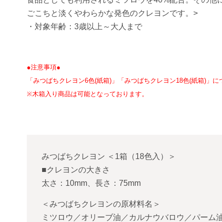
ごこちと淡くやわらかな発色のクレヨンです。>
・対象年齢：3歳以上～大人まで
●注意事項●
「みつばちクレヨン6色(紙箱)」「みつばちクレヨン18色(紙箱)
※木箱入り商品は可能となっております。
みつばちクレヨン
＜
1箱（18色入）
＞
■クレヨンの大きさ
太さ：10mm、長さ：75mm
＜みつばちクレヨンの原材料名＞
ミツロウ／オリーブ油／カルナウバロウ／パーム油