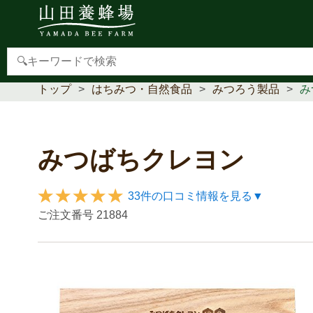
【重要】本人認証サービス(3Dセキュア2.0)導入のお
トップ
はちみつ・自然食品
みつろう製品
み
みつばちクレヨン
33件の口コミ情報を見る▼
ご注文番号
21884