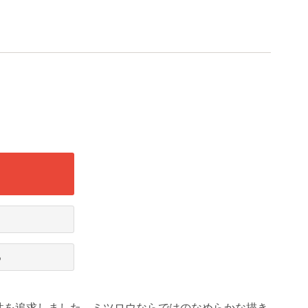
る
性を追求しました。ミツロウならではのなめらかな描き