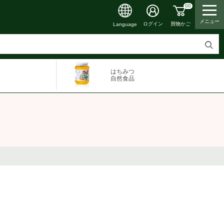
00
メニュー
買物かご
ログイン
Language
検
索
はちみつ
す
自然食品
る