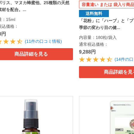
ポリス、マヌカ蜂蜜他、25種類の天然
容量違い または 袋入り商品
材を配合。...
送料無料
：15ml
「花粉」に「ハーブ」と「プ
税込価格：
季節の変わり目の健...
20円
内容量：180粒/袋入
(11件の口コミ情報)
通常税込価格：
9,288円
商品詳細を見る
(14件の
商品詳細を見