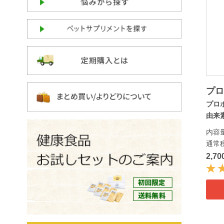
プロ
プロ
由来素
内容量
通常
2,7