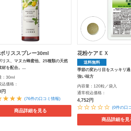
ポリススプレー30ml
花粉ケアＥＸ
ポリス、マヌカ蜂蜜他、25種類の天然
送料無料
材を配合。...
季節の変わり目をスッキリ過
強い味方
：30ml
税込価格：
内容量：120粒／袋入
00円
通常税込価格：
(76件の口コミ情報)
4,752円
(0件の口
商品詳細を見る
商品詳細を見