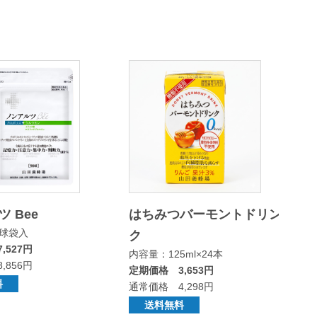
 Bee
はちみつバーモントドリン
0球袋入
ク
,527円
内容量：125ml×24本
,856円
定期価格 3,653円
料
通常価格 4,298円
送料無料