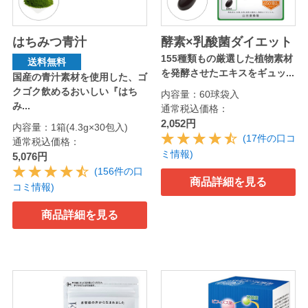
はちみつ青汁
酵素×乳酸菌ダイエット
155種類もの厳選した植物素材
送料無料
を発酵させたエキスをギュッ...
国産の青汁素材を使用した、ゴ
クゴク飲めるおいしい『はち
内容量：60球袋入
み...
通常税込価格：
2,052円
内容量：1箱(4.3g×30包入)
(17件の口コ
通常税込価格：
ミ情報)
5,076円
(156件の口
商品詳細を見る
コミ情報)
商品詳細を見る