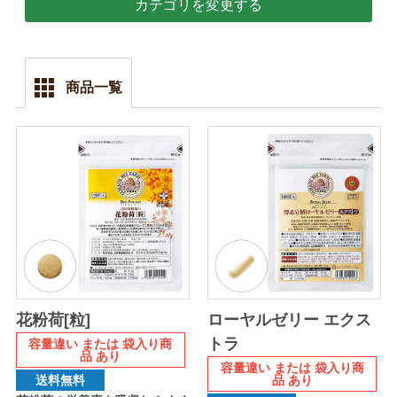
カテゴリを変更する
商品一覧
花粉荷[粒]
ローヤルゼリー エクス
トラ
容量違い または 袋入り商
品 あり
容量違い または 袋入り商
品 あり
送料無料