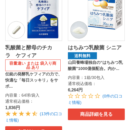
乳酸菌と酵母のチカ
はちみつ乳酸菌 シニア
ラ ケフィア
送料無料
山田養蜂場独自の“はちみつ乳
容量違い または 袋入り商
品 あり
酸菌”1000億個配合。内か...
伝統の発酵乳ケフィアの力で、
内容量：1箱/30包入
快適な「毎日スッキリ」をサ
通常税込価格：
ポ...
6,264円
内容量：64球/袋入
(0件の口コ
通常税込価格：
ミ情報)
1,836円
(13件の口コ
商品詳細を見る
ミ情報)