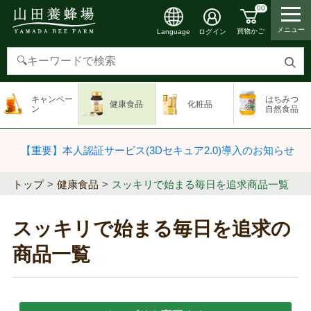
00
メニュー
買物かご
ログイン
Language
検
索
キャンペー
はちみつ
健康食品
化粧品
す
ン
自然食品
る
【重要】本人認証サービス(3Dセキュア2.0)導入のお知らせ
トップ
健康食品
スッキリで始まる毎日を追求商品一覧
スッキリで始まる毎日を追求の
商品一覧