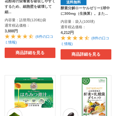
花粉荷の栄養素を吸収しやすく
送料無料
するため、細胞壁を破壊して
酵素分解ローヤルゼリー1球中
細...
に300mg（生換算）。また...
内容量：詰替用(120粒)袋
内容量：袋入(100球)
通常税込価格：
通常税込価格：
3,888円
4,212円
(6件の口コ
(8件の口コ
ミ情報)
ミ情報)
商品詳細を見る
商品詳細を見る