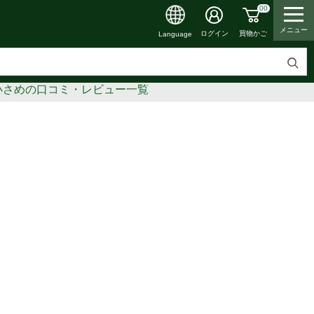
00
メニュー
買物かご
ログイン
Language
検
入ﾎﾜｲﾄ小さめの口コミ・レビュー一覧
索
す
る