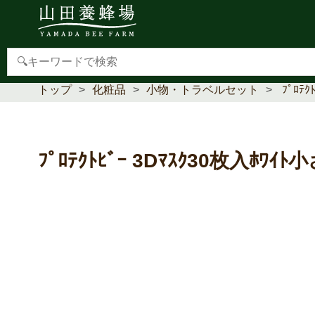
【重要】本人認証サービス(3Dセキュア2.0)導入のお
トップ
化粧品
小物・トラベルセット
ﾌﾟﾛﾃ
ﾌﾟﾛﾃｸﾄﾋﾞｰ 3Dﾏｽｸ30枚入ﾎﾜｲﾄ