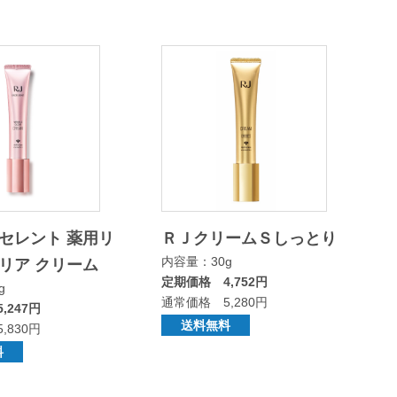
セレント 薬用リ
ＲＪクリームＳしっとり
内容量：30g
リア クリーム
定期価格 4,752円
g
通常価格 5,280円
,247円
送料無料
,830円
料