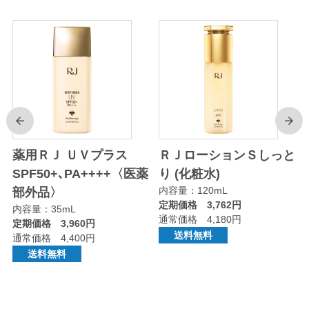
前
次
り
薬用ＲＪ ＵＶプラス
ＲＪローションＳしっと
SPF50+､PA++++〈医薬
り (化粧水)
内容量：120mL
部外品〉
定期価格 3,762円
内容量：35mL
通常価格 4,180円
定期価格 3,960円
送料無料
通常価格 4,400円
送料無料