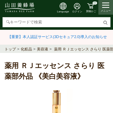
00
メニュー
買物かご
ログイン
Language
検
索
【重要】本人認証サービス(3Dセキュア2.0)導入のお知らせ
す
る
トップ
化粧品
美容液
薬用 ＲＪエッセンス さらり 医薬
薬用 ＲＪエッセンス さらり 医
薬部外品 《美白美容液》