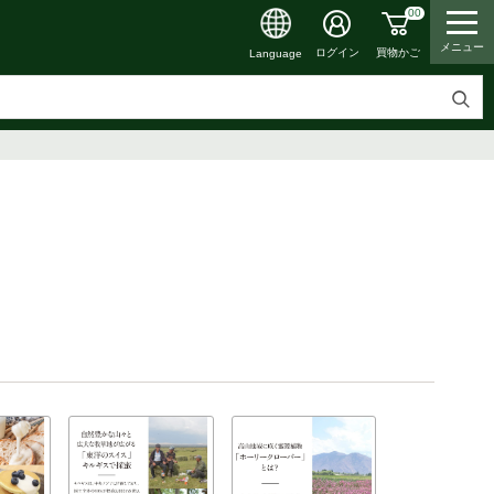
00
メニュー
買物かご
ログイン
Language
検
索
す
る