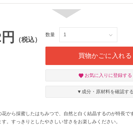
2円
数量
（税込）
買物かごに入れる
お
お気に入りに登録する
気
に
入
▼成分・原材料を確認す
り
の花から採蜜したはちみつで、自然と白く結晶するのが特長で
ます。すっきりとしたやさしい甘さをお楽しみください。