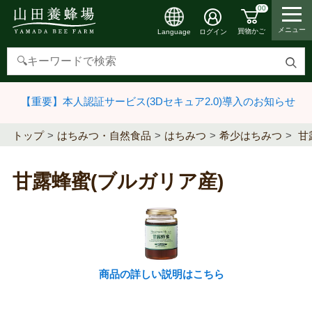
00
メニュー
買物かご
ログイン
Language
検
索
【重要】本人認証サービス(3Dセキュア2.0)導入のお知らせ
す
る
トップ
はちみつ・自然食品
はちみつ
希少はちみつ
甘
甘露蜂蜜(ブルガリア産)
商品の詳しい説明はこちら