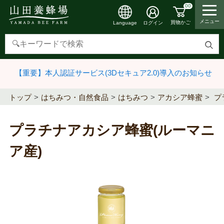
00
メニュー
買物かご
ログイン
Language
検
索
【重要】本人認証サービス(3Dセキュア2.0)導入のお知らせ
す
る
トップ
はちみつ・自然食品
はちみつ
アカシア蜂蜜
プ
プラチナアカシア蜂蜜(ルーマニ
ア産)