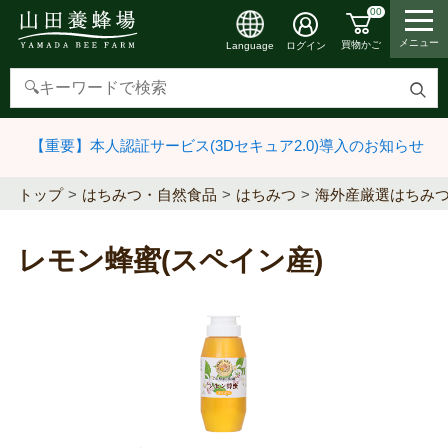
00
メニュー
買物かご
ログイン
Language
検
索
【重要】本人認証サービス(3Dセキュア2.0)導入のお知らせ
す
る
トップ
はちみつ・自然食品
はちみつ
海外産厳選はちみ
レモン蜂蜜(スペイン産)