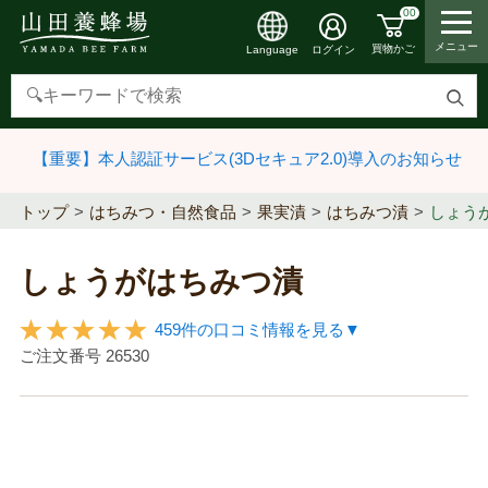
00
メニュー
買物かご
ログイン
Language
検
索
【重要】本人認証サービス(3Dセキュア2.0)導入のお知らせ
す
る
トップ
はちみつ・自然食品
果実漬
はちみつ漬
しょう
しょうがはちみつ漬
459件の口コミ情報を見る▼
ご注文番号
26530