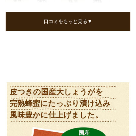
年代
60代
性別
男性
こびさん
口コミをもっと見る▼
生姜の香りが、大好きです、お湯割り、トースト
で美味しく頂きました。
この口コミが参考になった
0
人のお客様が参考になったと考えています
皮つきの国産大しょうがを
完熟蜂蜜にたっぷり漬け込み
風味豊かに仕上げました。
国産