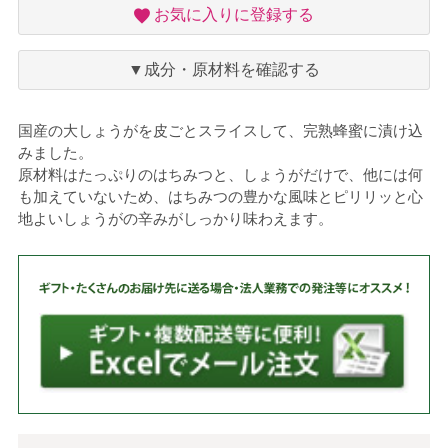
お
お気に入りに登録する
気
に
入
▼成分・原材料を確認する
り
国産の大しょうがを皮ごとスライスして、完熟蜂蜜に漬け込
みました。
原材料はたっぷりのはちみつと、しょうがだけで、他には何
も加えていないため、はちみつの豊かな風味とピリリッと心
地よいしょうがの辛みがしっかり味わえます。