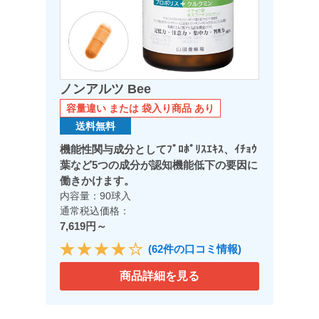
ノンアルツ Bee
容量違い または 袋入り商品 あり
送料無料
機能性関与成分としてﾌﾟﾛﾎﾟﾘｽｴｷｽ、ｲﾁｮｳ
葉など5つの成分が認知機能低下の要因に
働きかけます。
内容量：90球入
通常税込価格：
7,619円～
(62件の口コミ情報)
商品詳細を見る