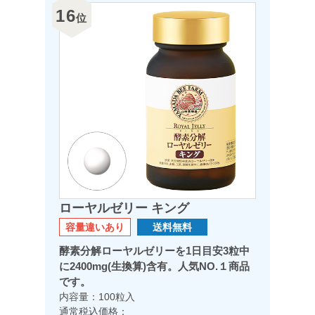
16
位
ローヤルゼリー キング
容量違いあり
送料無料
酵素分解ローヤルゼリーを1日目安3粒中
に2400mg(生換算)含有。人気NO.１商品
です。
内容量：100粒入
通常税込価格：