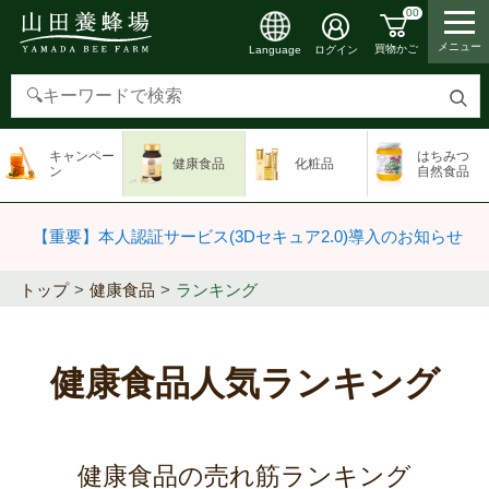
00
メニュー
買物かご
ログイン
Language
検
索
キャンペー
はちみつ
健康食品
化粧品
す
ン
自然食品
る
【重要】本人認証サービス(3Dセキュア2.0)導入のお知らせ
トップ
健康食品
ランキング
健康食品人気ランキング
健康食品の売れ筋ランキング