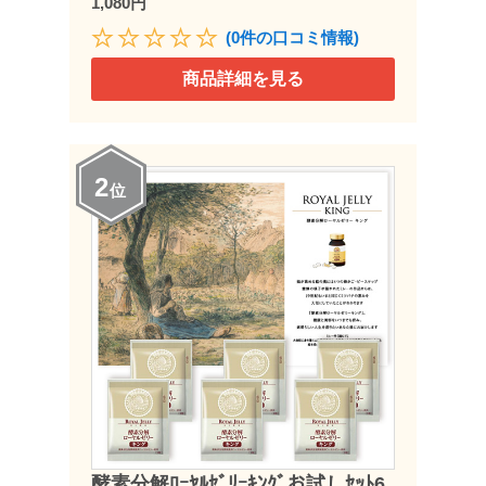
1,080円
(0件の口コミ情報)
商品詳細を見る
2
位
酵素分解ﾛｰﾔﾙｾﾞﾘｰｷﾝｸﾞお試しｾｯﾄ6