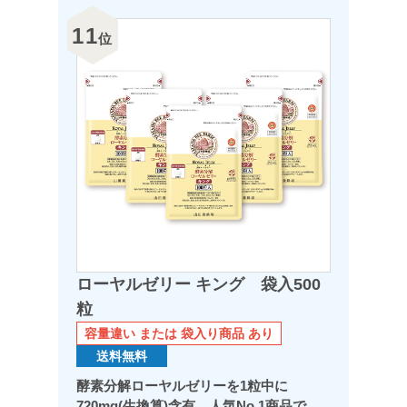
11
位
ローヤルゼリー キング 袋入500
粒
容量違い または 袋入り商品 あり
送料無料
酵素分解ローヤルゼリーを1粒中に
720mg(生換算)含有。人気No.1商品で