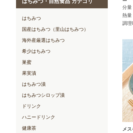
はちみつ・自然食品 カテゴリ
1月
分量
熱量
2月
はちみつ
調理
3月
国産はちみつ（里山はちみつ）
4月
海外産厳選はちみつ
5月
希少はちみつ
6月
巣蜜
7月
果実漬
はちみつ漬
はちみつシロップ漬
ドリンク
ハニードリンク
健康茶
メス