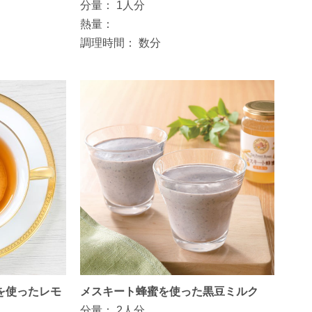
分量：
1人分
熱量：
調理時間：
数分
を使ったレモ
メスキート蜂蜜を使った黒豆ミルク
分量：
2人分