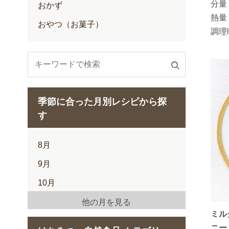
分量
おかず
熱量
おやつ（お菓子）
調理
検
索
す
季節に合った月別レシピから探
る
す
8月
9月
10月
11月
他の月を見る
ミル
12月
ニー