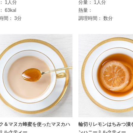
：
1人分
分量：
1人分
：
63kal
熱量：
時間：
3分
調理時間：
数分
ク＆マヌカ蜂蜜を使ったマヌカハ
輪切りレモンはちみつ漬
ミルクティー
ンハニーミルクティー