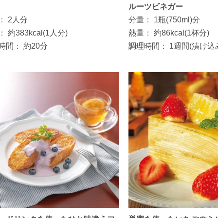
ルーツビネガー
：
2人分
分量：
1瓶(750ml)分
：
約383kcal(1人分)
熱量：
約86kcal(1杯分)
時間：
約20分
調理時間：
1週間(漬け込