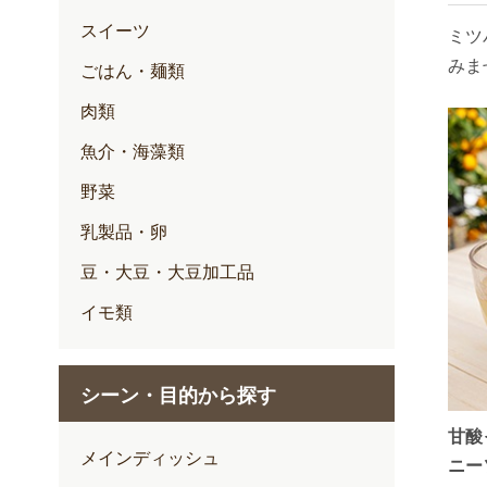
スイーツ
ミツ
みま
ごはん・麺類
肉類
魚介・海藻類
野菜
乳製品・卵
豆・大豆・大豆加工品
イモ類
シーン・目的から探す
甘酸
メインディッシュ
ニー