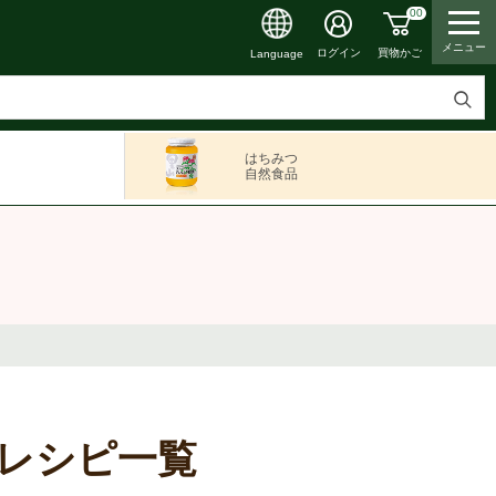
00
メニュー
買物かご
ログイン
Language
検
索
はちみつ
す
自然食品
る
レシピ一覧