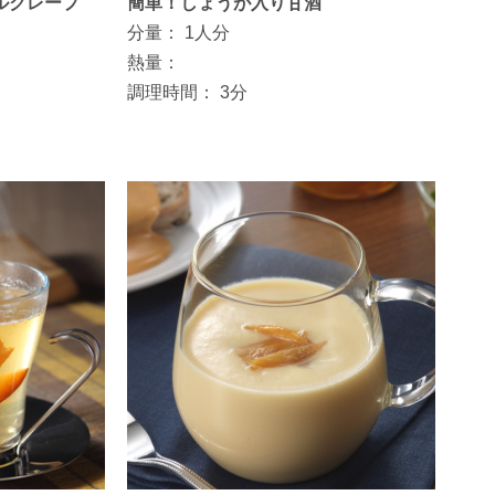
ルクレープ
簡単！しょうが入り甘酒
分量：
1人分
熱量：
調理時間：
3分