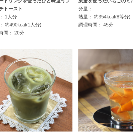
ードリンクを使ったひと味違うフ
巣蜜を使ったいちごのミ
チトースト
分量：
：
1人分
熱量：
約354kcal(8等分)
：
約490kcal(1人分)
調理時間：
45分
時間：
20分