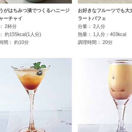
うがはちみつ漬でつくるハニージ
お好きなフルーツでも大
ャーチャイ
ラートパフェ
：
2杯分
分量：
2人分
：
約155kcal(1人分)
熱量：
1人分：403kcal
時間：
約10分
調理時間：
20分