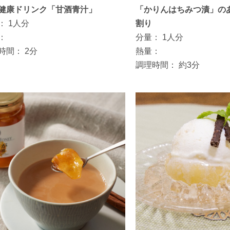
健康ドリンク「甘酒青汁」
「かりんはちみつ漬」の
：
1人分
割り
：
分量：
1人分
時間：
2分
熱量：
調理時間：
約3分