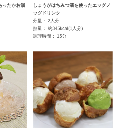
あったかお湯
しょうがはちみつ漬を使ったエッグノ
ッグドリンク
分量：
2人分
熱量：
約345kcal(1人分)
調理時間：
15分