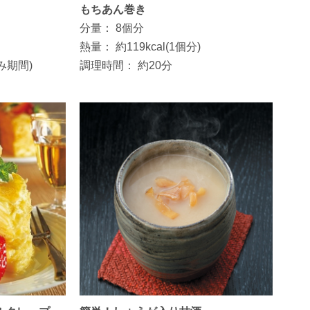
もちあん巻き
分量：
8個分
熱量：
約119kcal(1個分)
み期間)
調理時間：
約20分