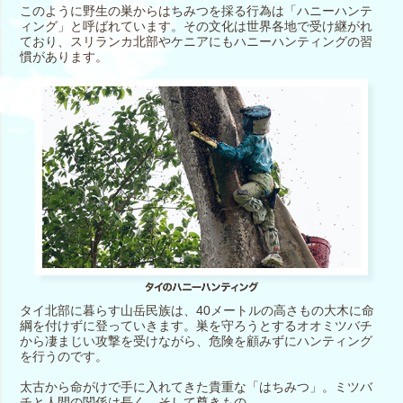
このように野生の巣からはちみつを採る行為は「ハニーハンテ
ィング」と呼ばれています。その文化は世界各地で受け継がれ
ており、スリランカ北部やケニアにもハニーハンティングの習
慣があります。
タイ北部に暮らす山岳民族は、40メートルの高さもの大木に命
綱を付けずに登っていきます。巣を守ろうとするオオミツバチ
から凄まじい攻撃を受けながら、危険を顧みずにハンティング
を行うのです。
太古から命がけで手に入れてきた貴重な「はちみつ」。ミツバ
チと人間の関係は長く、そして尊きもの。