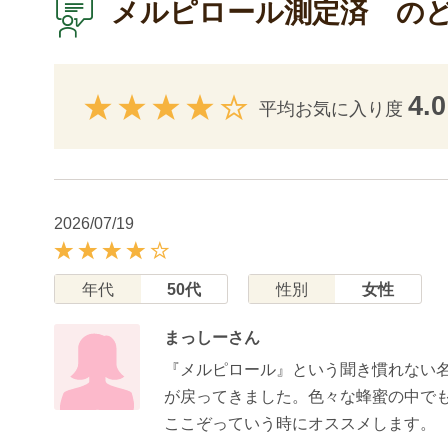
メルピロール測定済 の
4.0
平均お気に入り度
2026/07/19
年代
50代
性別
女性
まっしーさん
『メルピロール』という聞き慣れない
が戻ってきました。色々な蜂蜜の中で
ここぞっていう時にオススメします。