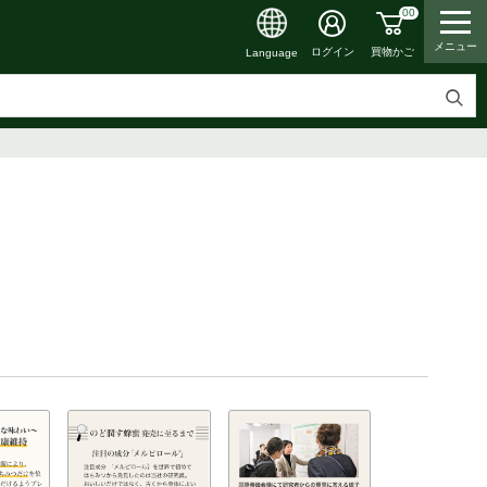
00
メニュー
買物かご
ログイン
Language
検
索
す
る