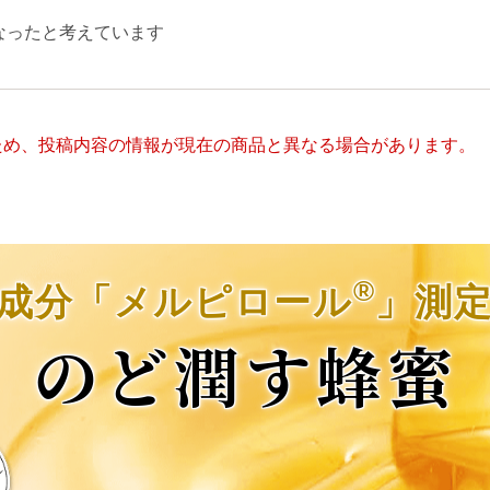
なったと考えています
ため、投稿内容の情報が現在の商品と異なる場合があります。
®
成分「メルピロール
」測
のど潤す蜂蜜
ル