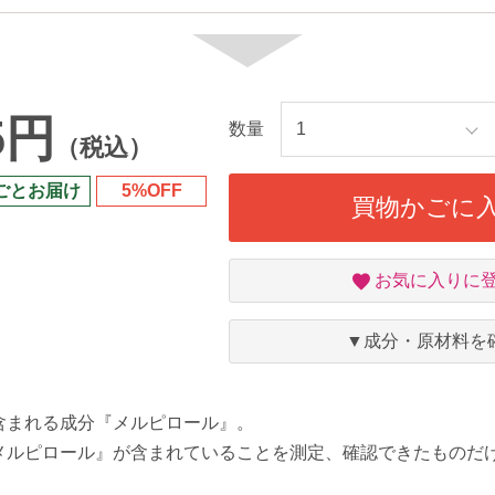
5円
数量
（税込）
ごとお届け
5%OFF
買物かごに
お
お気に入りに
気
に
入
▼成分・原材料を
り
含まれる成分『メルピロール』。
メルピロール』が含まれていることを測定、確認できたものだ