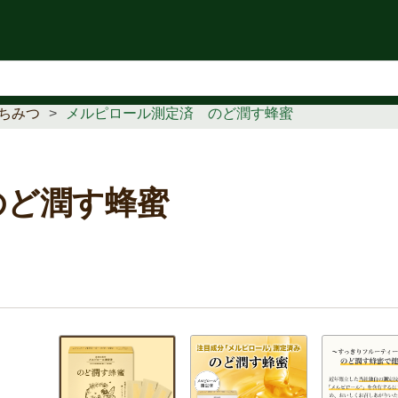
知らせ
ちみつ
メルピロール測定済 のど潤す蜂蜜
のど潤す蜂蜜