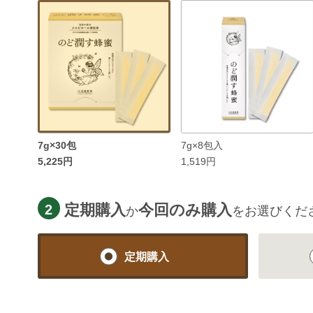
7g×30包
7g×8包入
5,225円
1,519円
定期購入
今回のみ購入
2
か
をお選びくだ
定期購入