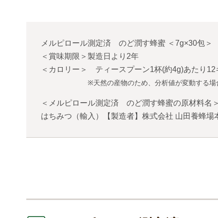
メルピロール測定済 のど潤す蜂蜜
＜
7g×30包
＞
＜賞味期限＞製造日より2年
＜カロリー＞ ティースプーン1杯(約4g)あたり1
※天然の産物のため、分析値が変動する場
＜メルピロール測定済 のど潤す蜂蜜の原材料名
はちみつ（輸入）【製造者】株式会社 山田養蜂場