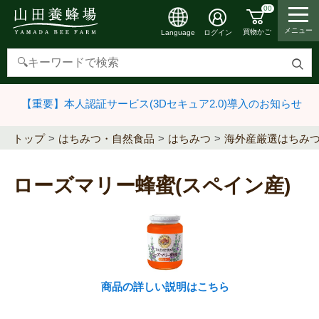
00
メニュー
買物かご
ログイン
Language
検
索
【重要】本人認証サービス(3Dセキュア2.0)導入のお知らせ
す
る
トップ
はちみつ・自然食品
はちみつ
海外産厳選はちみ
ローズマリー蜂蜜(スペイン産)
商品の詳しい説明はこちら