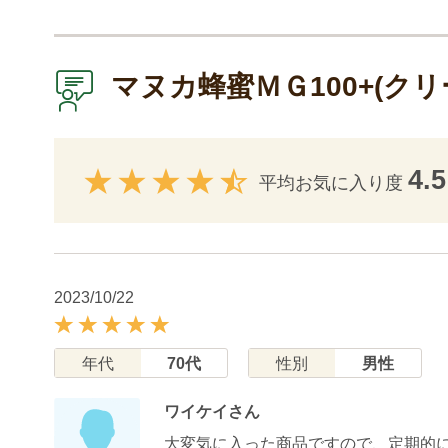
マヌカ蜂蜜ＭＧ100+(ク
4.5
平均お気に入り度
2023/10/22
年代
70代
性別
男性
ワイケイさん
大変気に入った商品ですので、定期的