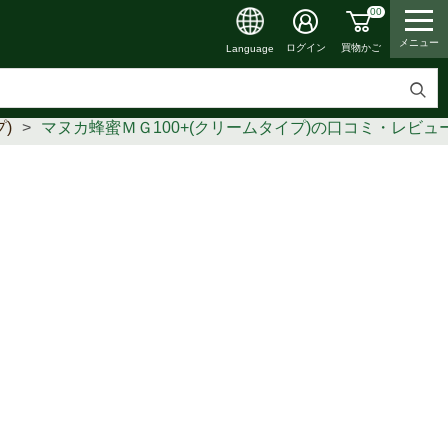
00
メニュー
買物かご
ログイン
Language
検
)
マヌカ蜂蜜ＭＧ100+(クリームタイプ)の口コミ・レビュ
索
す
る