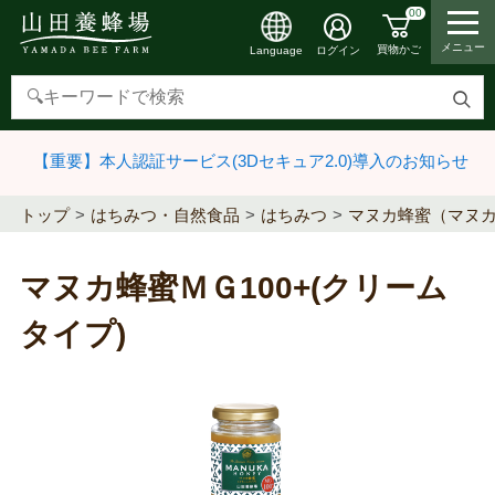
00
メニュー
買物かご
ログイン
Language
検
索
【重要】本人認証サービス(3Dセキュア2.0)導入のお知らせ
す
る
トップ
はちみつ・自然食品
はちみつ
マヌカ蜂蜜（マヌ
マヌカ蜂蜜ＭＧ100+(クリーム
タイプ)