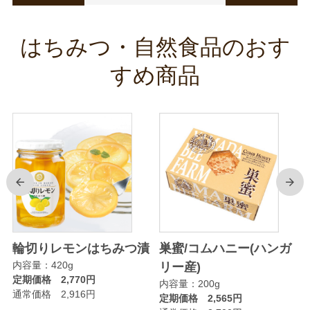
はちみつ・自然食品のおす
すめ商品
前
次
輪切りレモンはちみつ漬
巣蜜/コムハニー(ハンガ
内容量：420g
リー産)
定期価格 2,770円
内容量：200g
通常価格 2,916円
定期価格 2,565円