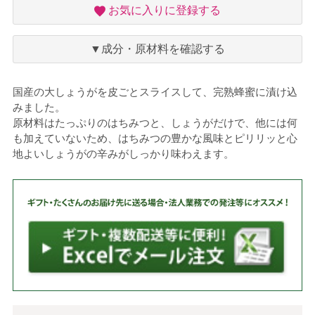
お
お気に入りに登録する
気
に
入
▼成分・原材料を確認する
り
国産の大しょうがを皮ごとスライスして、完熟蜂蜜に漬け込
みました。
原材料はたっぷりのはちみつと、しょうがだけで、他には何
も加えていないため、はちみつの豊かな風味とピリリッと心
地よいしょうがの辛みがしっかり味わえます。