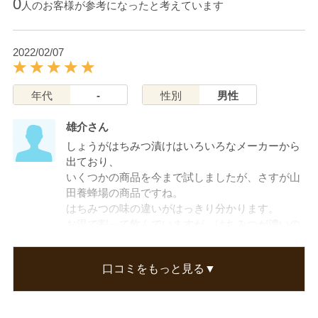
0
人のお客様が参考になったと考えています
2022/02/07
年代
-
性別
男性
雄介さん
しょうがはちみつ漬けはいろいろなメーカーから
出ており、
いくつかの商品を今まで試しましたが、さすが山
田養蜂場の商品ですね。
はちみつの味の違いがはっきり分かります。
お湯で割って飲んでいますが、はちみつが濃いの
で、
他のメーカーのものより多めのお湯で割っていた
口コミをもっと見る▼
だいています。
たいへん良い買い物でした。