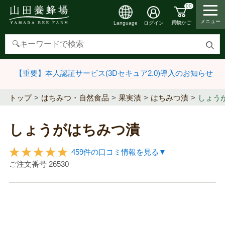
00
メニュー
買物かご
ログイン
Language
検
索
【重要】本人認証サービス(3Dセキュア2.0)導入のお知らせ
す
る
トップ
はちみつ・自然食品
果実漬
はちみつ漬
しょう
しょうがはちみつ漬
459件の口コミ情報を見る▼
ご注文番号
26530