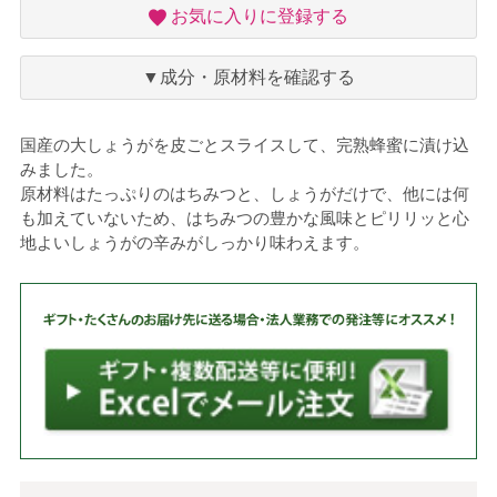
お
お気に入りに登録する
気
に
入
▼成分・原材料を確認する
り
国産の大しょうがを皮ごとスライスして、完熟蜂蜜に漬け込
みました。
原材料はたっぷりのはちみつと、しょうがだけで、他には何
も加えていないため、はちみつの豊かな風味とピリリッと心
地よいしょうがの辛みがしっかり味わえます。