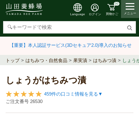
00
メニュー
買物かご
ログイン
Language
検
索
【重要】本人認証サービス(3Dセキュア2.0)導入のお知らせ
す
る
トップ
はちみつ・自然食品
果実漬
はちみつ漬
しょう
しょうがはちみつ漬
459件の口コミ情報を見る▼
ご注文番号
26530