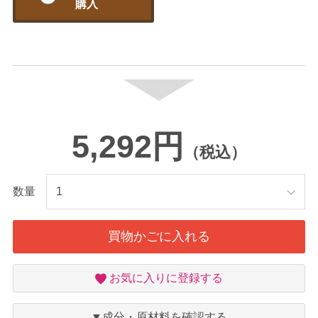
購入
5,292円
（税込）
数量
買物かごに入れる
お
お気に入りに登録する
気
に
入
▼成分・原材料を確認する