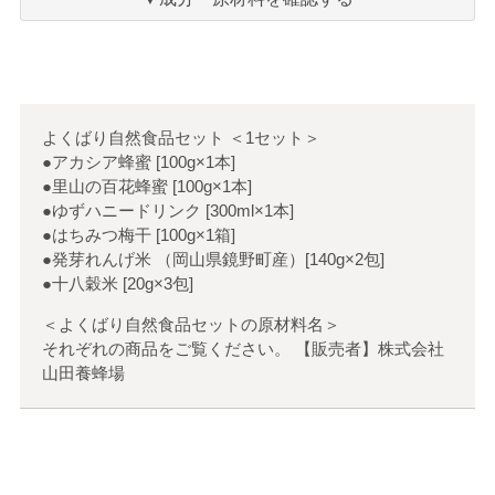
り
よくばり自然食品セット
＜
1セット
＞
●アカシア蜂蜜 [100g×1本]
●里山の百花蜂蜜 [100g×1本]
●ゆずハニードリンク [300ml×1本]
●はちみつ梅干 [100g×1箱]
●発芽れんげ米 （岡山県鏡野町産）[140g×2包]
●十八穀米 [20g×3包]
＜よくばり自然食品セットの原材料名＞
それぞれの商品をご覧ください。 【販売者】株式会社
山田養蜂場