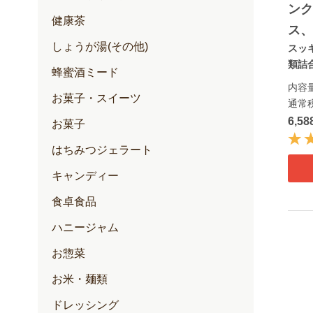
ン
健康茶
ス
しょうが湯(その他)
スッ
類詰
蜂蜜酒ミード
内容
お菓子・スイーツ
通常
6,5
お菓子
はちみつジェラート
キャンディー
食卓食品
ハニージャム
お惣菜
お米・麺類
ドレッシング