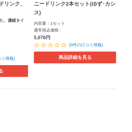
ドリンク、
ニードリンク2本セット(ゆず･カシ
ス)
た、濃縮タイ
内容量：1セット
通常税込価格：
5,076円
(0件の口コミ情報)
商品詳細を見る
コミ情報)
る