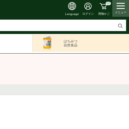
00
メニュー
買物かご
ログイン
Language
検
索
はちみつ
す
自然食品
る