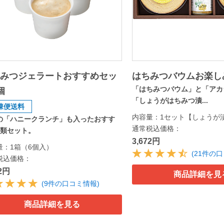
ちみつジェラートおすすめセッ
はちみつバウムお楽し
「はちみつバウム」と「アカ
個
「しょうがはちみつ漬...
凍便送料
内容量：1セット【しょうが
の「ハニークランチ」も入ったおすす
通常税込価格：
種類セット。
3,672円
量：1箱（6個入）
(21件の
税込価格：
92円
商品詳細を見
(9件の口コミ情報)
商品詳細を見る