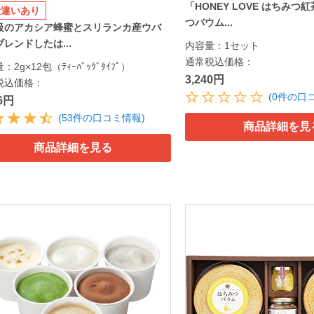
「HONEY LOVE はちみ
量違いあり
つバウム...
級のアカシア蜂蜜とスリランカ産ウバ
レンドしたは...
内容量：1セット
通常税込価格：
：2g×12包（ﾃｨｰﾊﾞｯｸﾞﾀｲﾌﾟ）
3,240円
税込価格：
(0件の口
96円
(53件の口コミ情報)
商品詳細を見
商品詳細を見る