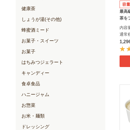
容
健康茶
最高
茶をブ
しょうが湯(その他)
内容量
蜂蜜酒ミード
通常
お菓子・スイーツ
1,2
お菓子
はちみつジェラート
キャンディー
食卓食品
ハニージャム
お惣菜
お米・麺類
ドレッシング