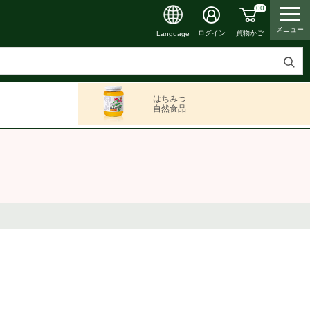
00
メニュー
買物かご
ログイン
Language
検
索
はちみつ
す
自然食品
る