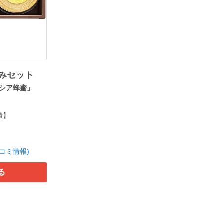
みセット
シア蜂蜜」
漬】
口コミ情報)
る