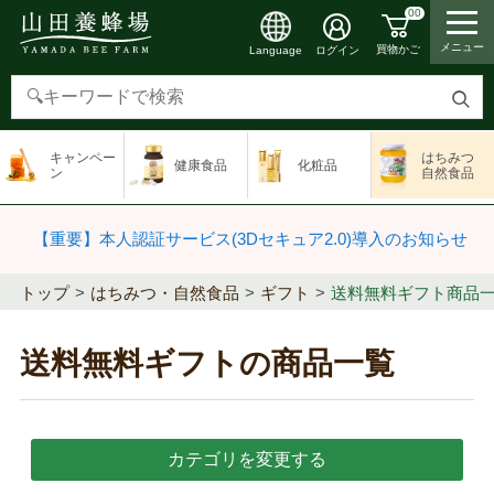
00
メニュー
買物かご
ログイン
Language
検
索
キャンペー
はちみつ
健康食品
化粧品
す
ン
自然食品
る
【重要】本人認証サービス(3Dセキュア2.0)導入のお知らせ
トップ
はちみつ・自然食品
ギフト
送料無料ギフト商品
送料無料ギフトの商品一覧
カテゴリを変更する