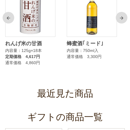
前
次
ト
れんげ米の甘酒
蜂蜜酒｢ミード｣
内容量：125g×18本
内容量：750ml入
定期価格 4,617円
通常価格 3,300円
通常価格 4,860円
最近見た商品
ギフトの商品一覧