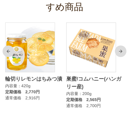
すめ商品
前
次
輪切りレモンはちみつ漬
巣蜜/コムハニー(ハンガ
内容量：420g
リー産)
定期価格 2,770円
内容量：200g
通常価格 2,916円
定期価格 2,565円
通常価格 2,700円