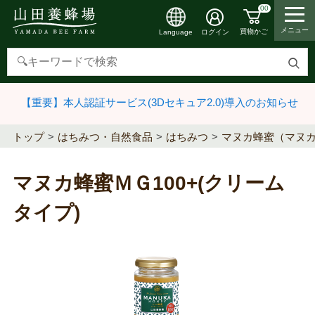
00
メニュー
買物かご
ログイン
Language
検
索
【重要】本人認証サービス(3Dセキュア2.0)導入のお知らせ
す
る
トップ
はちみつ・自然食品
はちみつ
マヌカ蜂蜜（マヌ
マヌカ蜂蜜ＭＧ100+(クリーム
タイプ)