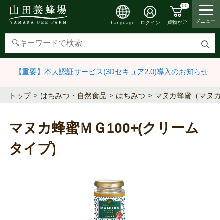
00
メニュー
買物かご
ログイン
Language
検
索
【重要】本人認証サービス(3Dセキュア2.0)導入のお知らせ
す
る
トップ
はちみつ・自然食品
はちみつ
マヌカ蜂蜜（マヌ
マヌカ蜂蜜ＭＧ100+(クリーム
タイプ)