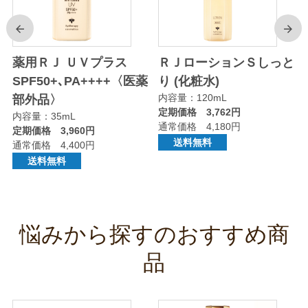
前
次
り
薬用ＲＪ ＵＶプラス
ＲＪローションＳしっと
SPF50+､PA++++〈医薬
り (化粧水)
内容量：120mL
部外品〉
定期価格 3,762円
内容量：35mL
通常価格 4,180円
定期価格 3,960円
送料無料
通常価格 4,400円
送料無料
悩みから探すのおすすめ商
品