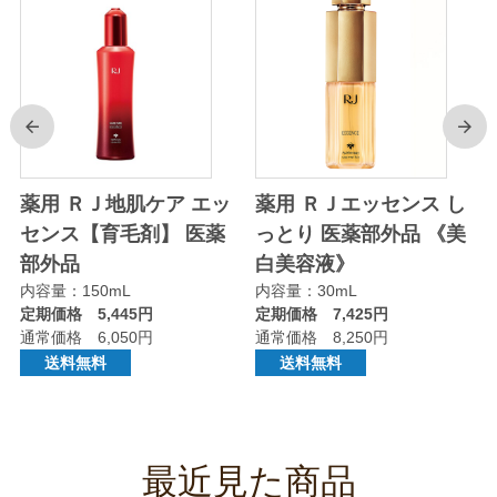
前
次
薬用 ＲＪ地肌ケア エッ
薬用 ＲＪエッセンス し
センス【育毛剤】 医薬
っとり 医薬部外品 《美
部外品
白美容液》
内容量：150mL
内容量：30mL
定期価格 5,445円
定期価格 7,425円
通常価格 6,050円
通常価格 8,250円
送料無料
送料無料
最近見た商品