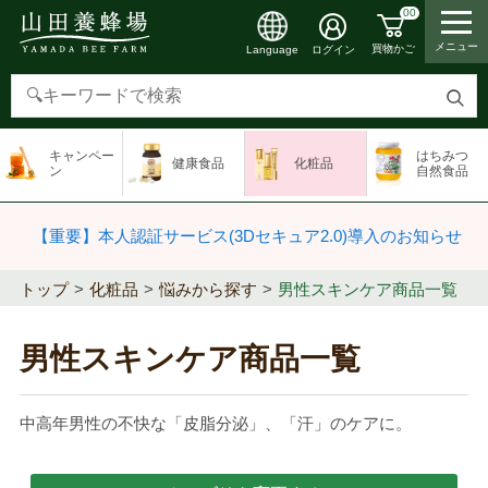
00
メニュー
買物かご
ログイン
Language
検
索
キャンペー
はちみつ
健康食品
化粧品
す
ン
自然食品
る
【重要】本人認証サービス(3Dセキュア2.0)導入のお知らせ
トップ
化粧品
悩みから探す
男性スキンケア商品一覧
男性スキンケア商品一覧
中高年男性の不快な「皮脂分泌」、「汗」のケアに。