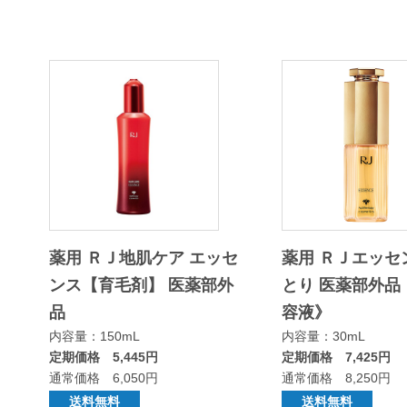
薬用 ＲＪ地肌ケア エッセ
薬用 ＲＪエッセ
ンス【育毛剤】 医薬部外
とり 医薬部外品
品
容液》
内容量：150mL
内容量：30mL
定期価格 5,445円
定期価格 7,425円
通常価格 6,050円
通常価格 8,250円
送料無料
送料無料