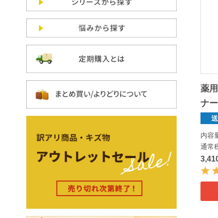
薬用
ナー
内容量
通常
3,4