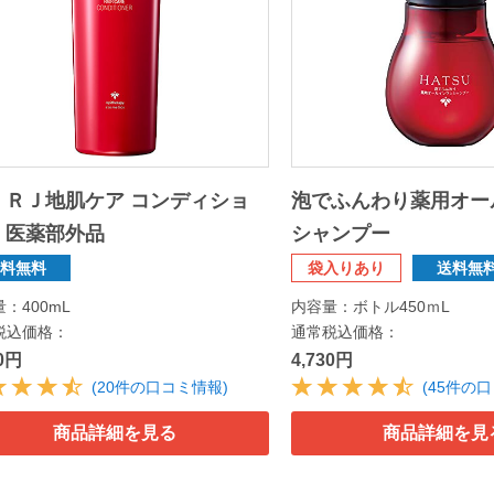
 ＲＪ地肌ケア コンディショ
泡でふんわり薬用オー
 医薬部外品
シャンプー
送料無料
袋入りあり
送料無
：400mL
内容量：ボトル450ｍL
税込価格：
通常税込価格：
10円
4,730円
(20件の口コミ情報)
(45件の
商品詳細を見る
商品詳細を見