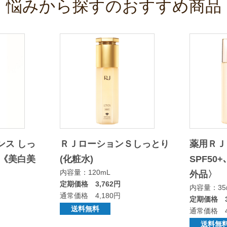
悩みから探すのおすすめ商品
ンス しっ
ＲＪローションＳしっとり
薬用ＲＪ
 《美白美
(化粧水)
SPF50
内容量：120mL
外品〉
定期価格 3,762円
内容量：35
通常価格 4,180円
定期価格 3
送料無料
通常価格 4
送料無