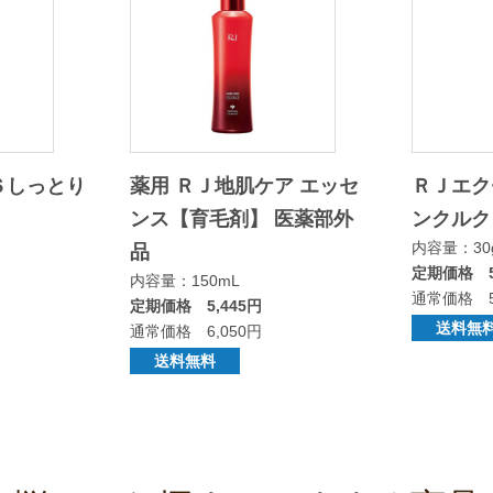
Ｓしっとり
薬用 ＲＪ地肌ケア エッセ
ＲＪエク
ンス【育毛剤】 医薬部外
ンクルク
内容量：30
品
定期価格 5
内容量：150mL
通常価格 5
定期価格 5,445円
送料無
通常価格 6,050円
送料無料