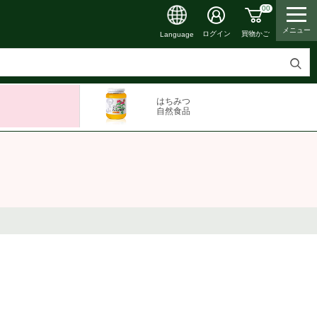
00
メニュー
買物かご
ログイン
Language
検
索
はちみつ
す
自然食品
る