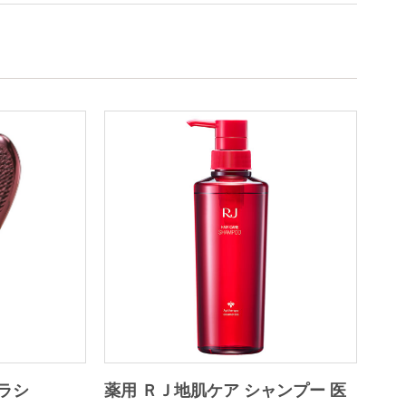
ラシ
薬用 ＲＪ地肌ケア シャンプー 医