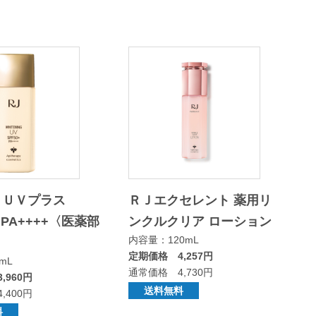
 ＵＶプラス
ＲＪエクセレント 薬用リ
+､PA++++〈医薬部
ンクルクリア ローション
内容量：120mL
定期価格 4,257円
mL
通常価格 4,730円
,960円
送料無料
,400円
料