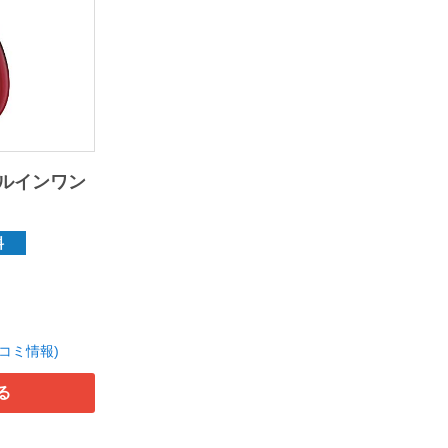
ルインワン
料
口コミ情報)
る