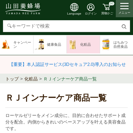
00
メニュー
買物かご
ログイン
Language
検
索
キャンペー
はちみつ
健康食品
化粧品
す
ン
自然食品
る
【重要】本人認証サービス(3Dセキュア2.0)導入のお知らせ
トップ
化粧品
ＲＪインナーケア商品一覧
ＲＪインナーケア商品一覧
ローヤルゼリーをメイン成分に、目的に合わせたサポート成
分を配合。内側からきれいのベースアップを叶える美容食品
です。