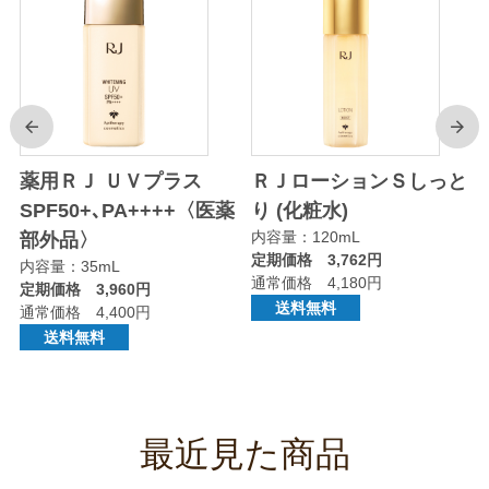
前
次
り
薬用ＲＪ ＵＶプラス
ＲＪローションＳしっと
SPF50+､PA++++〈医薬
り (化粧水)
内容量：120mL
部外品〉
定期価格 3,762円
内容量：35mL
通常価格 4,180円
定期価格 3,960円
送料無料
通常価格 4,400円
送料無料
最近見た商品