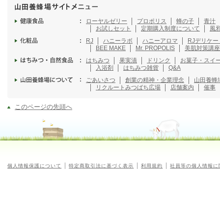
ローヤルゼリー
プロポリス
蜂の子
青汁
お試しセット
定期購入制度について
風
RJ
ハニーラボ
ハニーアロマ
RJデリケ
BEE MAKE
Mr. PROPOLIS
美肌対策講座
はちみつ
果実漬
ドリンク
お菓子・スイ
入浴剤
はちみつ雑貨
Q&A
ごあいさつ
創業の精神・企業理念
山田養蜂
リクルート
みつばち広場
店舗案内
催事
このページの先頭へ
個人情報保護について
特定商取引法に基づく表示
利用規約
社員等の個人情報に