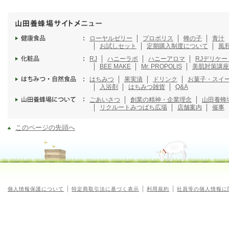
ローヤルゼリー
プロポリス
蜂の子
青汁
お試しセット
定期購入制度について
風
RJ
ハニーラボ
ハニーアロマ
RJデリケ
BEE MAKE
Mr. PROPOLIS
美肌対策講座
はちみつ
果実漬
ドリンク
お菓子・スイ
入浴剤
はちみつ雑貨
Q&A
ごあいさつ
創業の精神・企業理念
山田養蜂
リクルート
みつばち広場
店舗案内
催事
このページの先頭へ
個人情報保護について
特定商取引法に基づく表示
利用規約
社員等の個人情報に