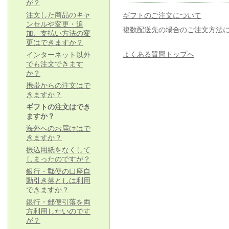
が？
注文した商品のキャ
ギフトのご注文について
ンセルや変更・追
複数配送先の場合のご注文方法
加、支払い方法の変
更はできますか？
よくある質問トップへ
インターネット以外
でも注文できます
か？
携帯からの注文はで
きますか？
ギフトの注文はでき
ますか？
海外へのお届けはで
きますか？
振込用紙をなくして
しまったのですが？
銀行・郵便の口座自
動引き落としは利用
できますか？
銀行・郵便引落を両
方利用したいのです
が？