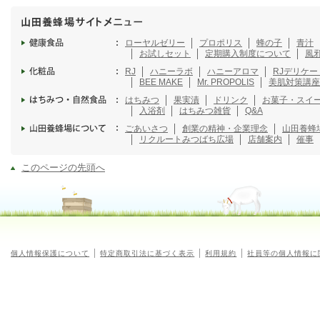
ローヤルゼリー
プロポリス
蜂の子
青汁
お試しセット
定期購入制度について
風
RJ
ハニーラボ
ハニーアロマ
RJデリケ
BEE MAKE
Mr. PROPOLIS
美肌対策講座
はちみつ
果実漬
ドリンク
お菓子・スイ
入浴剤
はちみつ雑貨
Q&A
ごあいさつ
創業の精神・企業理念
山田養蜂
リクルート
みつばち広場
店舗案内
催事
このページの先頭へ
個人情報保護について
特定商取引法に基づく表示
利用規約
社員等の個人情報に