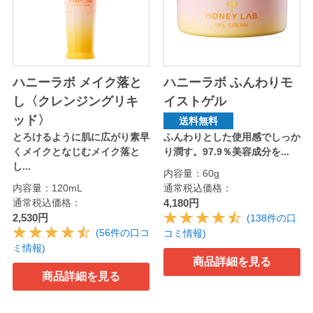
ハニーラボ メイク落と
ハニーラボ ふんわりモ
し〈クレンジングリキ
イストゲル
ッド〉
送料無料
とろけるように肌に広がり素早
ふんわりとした使用感でしっか
くメイクとなじむメイク落と
り潤す。97.9％美容成分を...
し...
内容量：60g
内容量：120mL
通常税込価格：
通常税込価格：
4,180円
2,530円
(138件の口
(56件の口コ
コミ情報)
ミ情報)
商品詳細を見る
商品詳細を見る