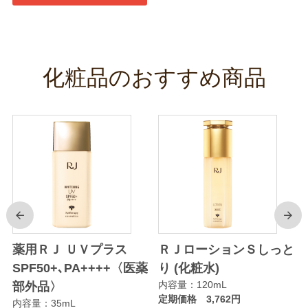
化粧品のおすすめ商品
前
次
り
薬用ＲＪ ＵＶプラス
ＲＪローションＳしっと
SPF50+､PA++++〈医薬
り (化粧水)
内容量：120mL
部外品〉
定期価格 3,762円
内容量：35mL