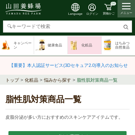
00
メニュー
買物かご
ログイン
Language
検
索
キャンペー
はちみつ
健康食品
化粧品
す
ン
自然食品
る
【重要】本人認証サービス(3Dセキュア2.0)導入のお知らせ
トップ
化粧品
悩みから探す
脂性肌対策商品一覧
脂性肌対策商品一覧
皮脂分泌が多い方におすすめのスキンケアアイテムです。