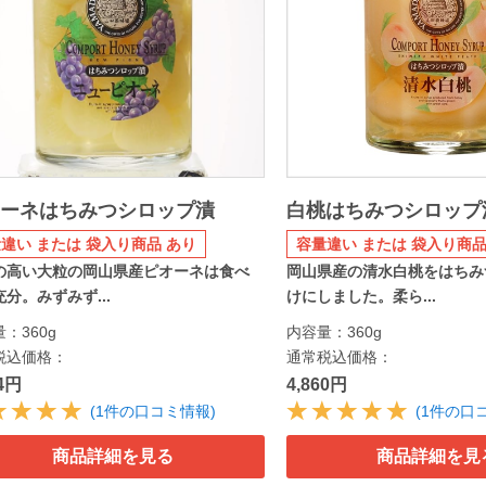
オーネはちみつシロップ漬
白桃はちみつシロップ
違い または 袋入り商品 あり
容量違い または 袋入り商品
の高い大粒の岡山県産ピオーネは食べ
岡山県産の清水白桃をはちみ
分。みずみず...
けにしました。柔ら...
量：360g
内容量：360g
税込価格：
通常税込価格：
04円
4,860円
(1件の口コミ情報)
(1件の口
商品詳細を見る
商品詳細を見