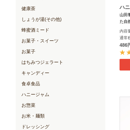
ハ
健康茶
山田
しょうが湯(その他)
た自然
蜂蜜酒ミード
内容量
通常
お菓子・スイーツ
486
お菓子
はちみつジェラート
キャンディー
食卓食品
ハニージャム
お惣菜
お米・麺類
ドレッシング