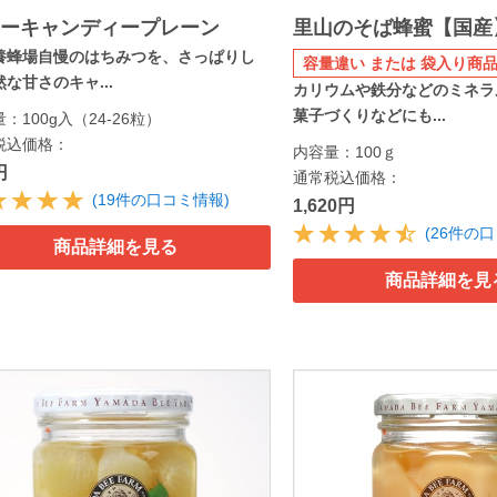
ニーキャンディープレーン
里山のそば蜂蜜【国産
養蜂場自慢のはちみつを、さっぱりし
容量違い または 袋入り商品
な甘さのキャ...
カリウムや鉄分などのミネラ
菓子づくりなどにも...
：100g入（24-26粒）
税込価格：
内容量：100ｇ
円
通常税込価格：
(19件の口コミ情報)
1,620円
(26件の
商品詳細を見る
商品詳細を見