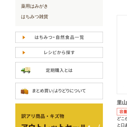
薬用はみがき
はちみつ雑貨
里
容量
どこ
と口あ