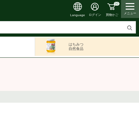
00
メニュー
買物かご
ログイン
Language
検
索
はちみつ
す
自然食品
る