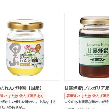
山のれんげ蜂蜜【国産】
甘露蜂蜜(ブルガリア産
違い または 袋入り商品 あり
容量違い または 袋入り商品
か懐かしい優しい味わい。上品な甘さ
コクのある濃厚な味わいが特
たりの良さが...