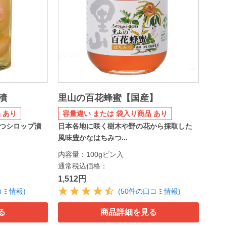
漬
里山の百花蜂蜜【国産】
 あり
容量違い または 袋入り商品 あり
つシロップ漬
日本各地に咲く樹木や野の花から採取した
風味豊かなはちみつ...
内容量：100gビン入
通常税込価格：
1,512円
コミ情報)
(50件の口コミ情報)
る
商品詳細を見る