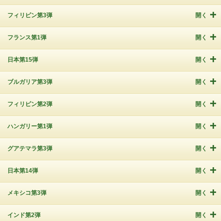
フィリピン第3弾
開く
フランス第1弾
開く
日本第15弾
開く
ブルガリア第3弾
開く
フィリピン第2弾
開く
ハンガリー第1弾
開く
グアテマラ第3弾
開く
日本第14弾
開く
メキシコ第3弾
開く
インド第2弾
開く