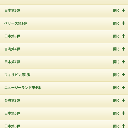
日本第9弾
開く
ベリーズ第1弾
開く
日本第8弾
開く
台湾第4弾
開く
日本第7弾
開く
フィリピン第1弾
開く
ニュージーランド第4弾
開く
台湾第3弾
開く
日本第6弾
開く
日本第5弾
開く