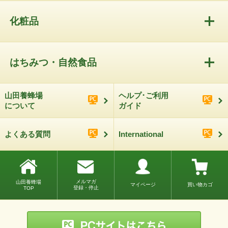
化粧品
はちみつ・自然食品
山田養蜂場
ヘルプ･ご利用
について
ガイド
よくある質問
International
メルマガ
山田養蜂場
マイページ
買い物カゴ
登録・停止
TOP