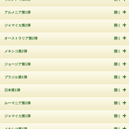
アルメニア第1弾
開く
ジャマイカ第2弾
開く
オーストラリア第2弾
開く
メキシコ第2弾
開く
ジョージア第1弾
開く
ブラジル第1弾
開く
日本第1弾
開く
ルーマニア第2弾
開く
ジャマイカ第1弾
開く
メキシコ第1弾
開く