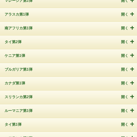
マレーシア第1弾
開く
アラスカ第1弾
開く
南アフリカ第1弾
開く
タイ第2弾
開く
ケニア第1弾
開く
ブルガリア第1弾
開く
カナダ第1弾
開く
スリランカ第2弾
開く
ルーマニア第1弾
開く
タイ第1弾
開く