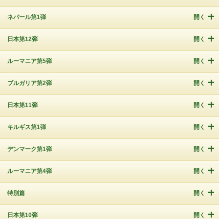
ネパール第1弾
開く
日本第12弾
開く
ルーマニア第5弾
開く
ブルガリア第2弾
開く
日本第11弾
開く
キルギス第1弾
開く
デンマーク第1弾
開く
ルーマニア第4弾
開く
特別篇
開く
日本第10弾
開く