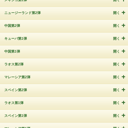
ニュージーランド第2弾
開く
中国第2弾
開く
キューバ第1弾
開く
中国第1弾
開く
ラオス第2弾
開く
マレーシア第2弾
開く
スペイン第2弾
開く
ラオス第1弾
開く
スペイン第1弾
開く