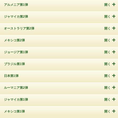
アルメニア第1弾
開く
ジャマイカ第2弾
開く
オーストラリア第2弾
開く
メキシコ第2弾
開く
ジョージア第1弾
開く
ブラジル第1弾
開く
日本第1弾
開く
ルーマニア第2弾
開く
ジャマイカ第1弾
開く
メキシコ第1弾
開く