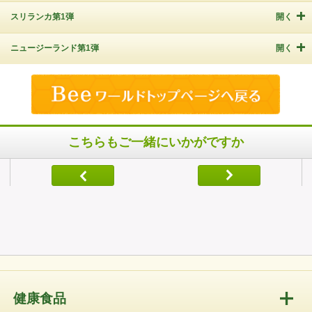
スリランカ第1弾
開く
ニュージーランド第1弾
開く
こちらもご一緒にいかがですか
健康食品