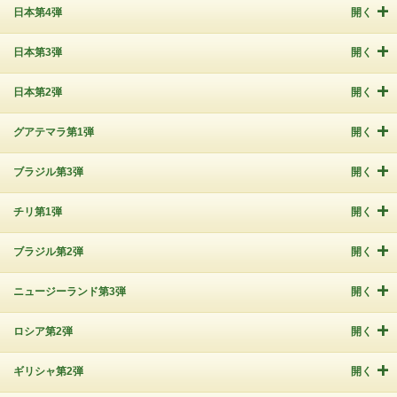
日本第4弾
開く
日本第3弾
開く
日本第2弾
開く
グアテマラ第1弾
開く
ブラジル第3弾
開く
チリ第1弾
開く
ブラジル第2弾
開く
ニュージーランド第3弾
開く
ロシア第2弾
開く
ギリシャ第2弾
開く