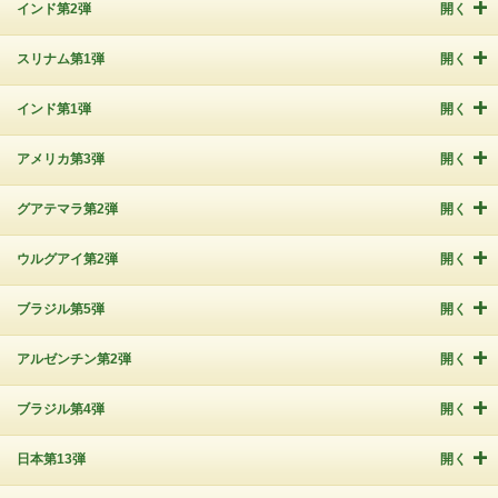
インド第2弾
開く
スリナム第1弾
開く
インド第1弾
開く
アメリカ第3弾
開く
グアテマラ第2弾
開く
ウルグアイ第2弾
開く
ブラジル第5弾
開く
アルゼンチン第2弾
開く
ブラジル第4弾
開く
日本第13弾
開く