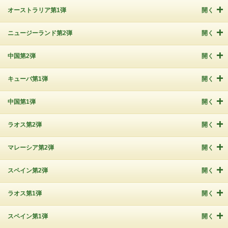
オーストラリア第1弾
開く
ニュージーランド第2弾
開く
中国第2弾
開く
キューバ第1弾
開く
中国第1弾
開く
ラオス第2弾
開く
マレーシア第2弾
開く
スペイン第2弾
開く
ラオス第1弾
開く
スペイン第1弾
開く