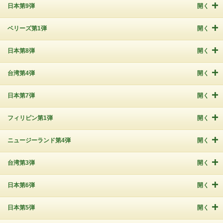
日本第9弾
開く
ベリーズ第1弾
開く
日本第8弾
開く
台湾第4弾
開く
日本第7弾
開く
フィリピン第1弾
開く
ニュージーランド第4弾
開く
台湾第3弾
開く
日本第6弾
開く
日本第5弾
開く