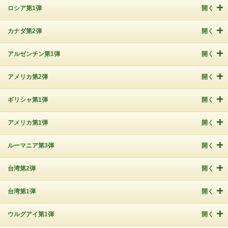
ロシア第1弾
開く
カナダ第2弾
開く
アルゼンチン第1弾
開く
アメリカ第2弾
開く
ギリシャ第1弾
開く
アメリカ第1弾
開く
ルーマニア第3弾
開く
台湾第2弾
開く
台湾第1弾
開く
ウルグアイ第1弾
開く