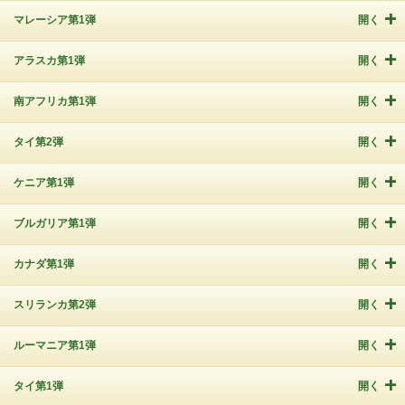
マレーシア第1弾
開く
アラスカ第1弾
開く
南アフリカ第1弾
開く
タイ第2弾
開く
ケニア第1弾
開く
ブルガリア第1弾
開く
カナダ第1弾
開く
スリランカ第2弾
開く
ルーマニア第1弾
開く
タイ第1弾
開く