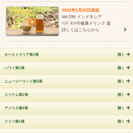
2022年1月20日放送
Vol.296 インドネシア
ｲﾝﾄﾞﾈｼｱの健康ドリンク 篇
詳しくはこちらから
オーストラリア第3弾
開く
ハワイ第1弾
開く
ニュージーランド第5弾
開く
スリナム第2弾
開く
アメリカ第4弾
開く
ドイツ第1弾
開く