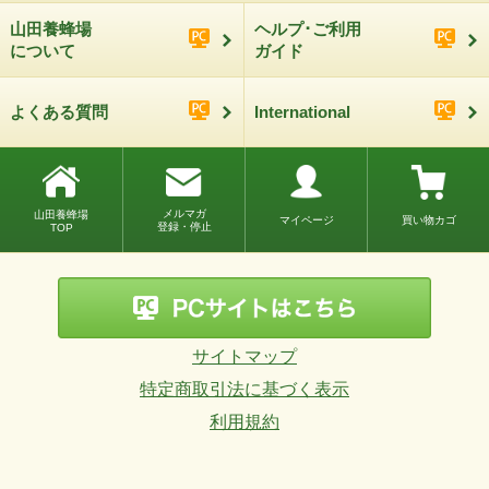
山田養蜂場
ヘルプ･ご利用
について
ガイド
よくある質問
International
メルマガ
山田養蜂場
マイページ
買い物カゴ
登録・停止
TOP
サイトマップ
特定商取引法に基づく表示
利用規約