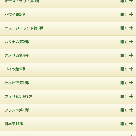
オーストラリア第3弾
開く
ハワイ第1弾
開く
ニュージーランド第5弾
開く
スリナム第2弾
開く
アメリカ第4弾
開く
ドイツ第1弾
開く
セルビア第1弾
開く
フィリピン第3弾
開く
フランス第1弾
開く
日本第15弾
開く