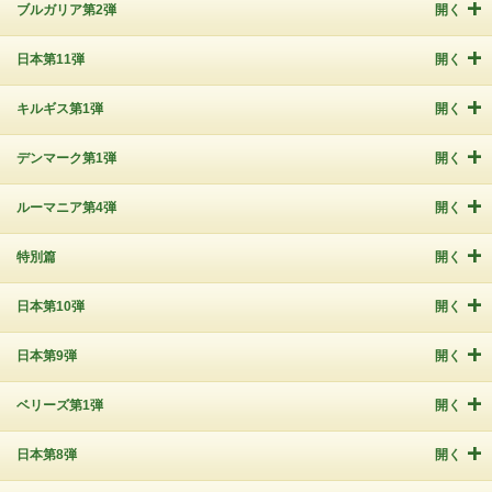
ブルガリア第2弾
開く
日本第11弾
開く
キルギス第1弾
開く
デンマーク第1弾
開く
ルーマニア第4弾
開く
特別篇
開く
日本第10弾
開く
日本第9弾
開く
ベリーズ第1弾
開く
日本第8弾
開く