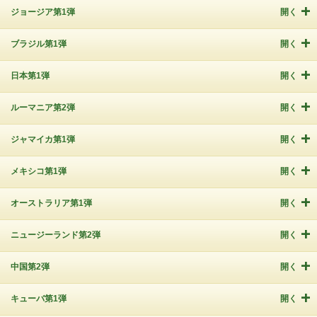
ジョージア第1弾
開く
ブラジル第1弾
開く
日本第1弾
開く
ルーマニア第2弾
開く
ジャマイカ第1弾
開く
メキシコ第1弾
開く
オーストラリア第1弾
開く
ニュージーランド第2弾
開く
中国第2弾
開く
キューバ第1弾
開く